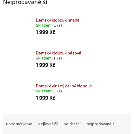
Nejprodávanější
Dámský klobouk hnědá
Skladem
(2 ks)
1 999 Kč
Dámský klobouk béžová
Skladem
(1 ks)
1 999 Kč
Dámský vlněný černý klobouk
Skladem
(3 ks)
1 999 Kč
Ř
a
Doporučujeme
Nejlevnější
Nejdražší
Nejprodávanější
z