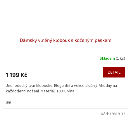
Dámský vlněný klobouk s koženým páskem
Skladem
(1 ks)
DETAIL
1 199 Kč
Jednoduchý tvar klobouku. Elegantní a velice slušivý. Vhodný na
každodenní nošení. Materiál: 100% vlna
uni
Kód:
19819-32