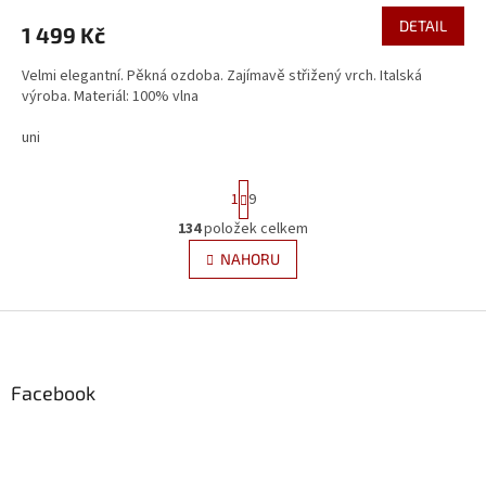
DETAIL
1 499 Kč
Velmi elegantní. Pěkná ozdoba. Zajímavě střižený vrch. Italská
výroba. Materiál: 100% vlna
uni
S
1
9
t
r
134
položek celkem
O
á
v
NAHORU
n
l
k
á
o
v
Z
d
á
a
á
n
c
p
í
í
a
Facebook
p
t
r
í
v
k
y