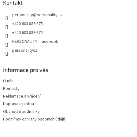
Kontakt
v
ý
personality
@
personality.cz
p
i
+420 603 889 875
s
+420 603 889 875
u
PERSONALITY - facebook
personalitycz
Informace pro vás
O nás
Kontakty
Reklamace a vrácení
Doprava a platba
Obchodní podmínky
Podmínky ochrany osobních údajů