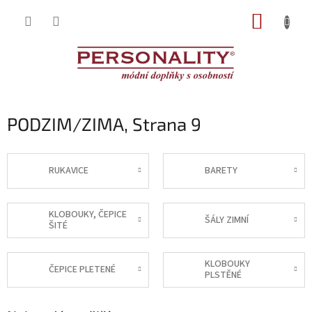
Přejít
NÁKUP
na
obsah
KOŠÍK
PODZIM/ZIMA
, Strana 9
RUKAVICE
BARETY
KLOBOUKY, ČEPICE
ŠÁLY ZIMNÍ
ŠITÉ
KLOBOUKY
ČEPICE PLETENÉ
PLSTĚNÉ