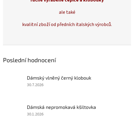
ručně vyráběné čepice a
klobouky
ale také
kvalitní zboží od předních italských výrobců.
Poslední hodnocení
Dámský vlněný černý klobouk
Hodnocení
30.7.2026
produktu
je
5
Dámská nepromokavá kšiltovka
z
5
Hodnocení
30.1.2026
hvězdiček.
produktu
je
5