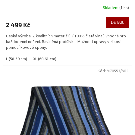
Skladem
(1 ks)
Průměrné
hodnocení
produktu
DETAIL
2 499 Kč
je
5,0
Česká výroba. Z kvalitních materiálů. ( 100% čistá vlna ) Vhodná pro
z
každodenní nošení. Bavlněná podšívka. Možnost úpravy velikosti
5
pomocí kovové spony.
hvězdiček.
L (58-59 cm)
XL (60-61 cm)
Kód:
M70553/M11