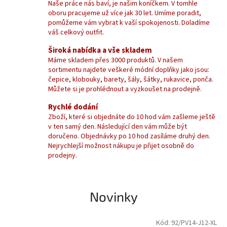
Naše práce nás baví, je našim koníčkem. V tomhle
oboru pracujeme už více jak 30 let. Umíme poradit,
pomůžeme vám vybrat k vaší spokojenosti. Doladíme
váš celkový outfit.
Široká nabídka a vše skladem
Máme skladem přes 3000 produktů. V našem
sortimentu najdete veškeré módní doplňky jako jsou:
čepice, klobouky, barety, šály, šátky, rukavice, ponča.
Můžete si je prohlédnout a vyzkoušet na prodejně.
Rychlé dodání
Zboží, které si objednáte do 10 hod vám zašleme ještě
v ten samý den. Následující den vám může být
doručeno. Objednávky po 10 hod zasíláme druhý den.
Nejrychlejší možnost nákupu je přijet osobně do
prodejny.
Novinky
Kód:
92/PV14-J12-XL