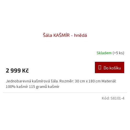
Šála KAŠMÍR - hnědá
Skladem
(>5 ks)
Průměrné
hodnocení
produktu
Do košíku
2 999 Kč
je
5,0
Jednobarevná kašmírová šála. Rozměr: 30 cm x 180 cm Materiál:
z
100% kašmír 115 gramů kašmír
5
hvězdiček.
Kód:
S8101-4