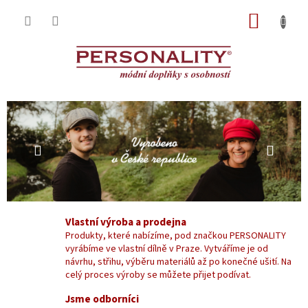
Přejít
NÁKUP
na
obsah
KOŠÍK
Předchozí
Násle
Vlastní výroba a prodejna
Produkty, které nabízíme, pod značkou PERSONALITY
vyrábíme ve vlastní dílně v Praze. Vytváříme je od
návrhu, střihu, výběru materiálů až po konečné ušití. Na
celý proces výroby se můžete přijet podívat.
Jsme odborníci