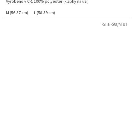
Vyrobeno v ČR. 100% polyester (klapky na uši)
M (56-57 cm)
L (58-59 cm)
Kód:
K68/M-8-L