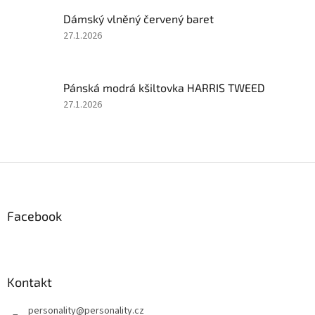
z
Dámský vlněný červený baret
5
hvězdiček.
Hodnocení
27.1.2026
produktu
je
5
Pánská modrá kšiltovka HARRIS TWEED
z
5
Hodnocení
27.1.2026
hvězdiček.
produktu
je
5
z
Z
5
á
hvězdiček.
p
a
Facebook
t
í
Kontakt
personality
@
personality.cz