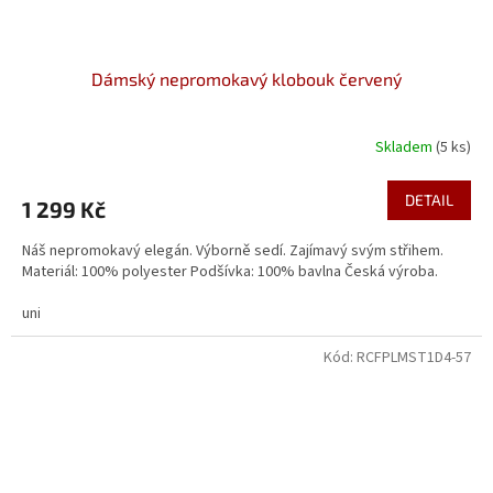
Dámský nepromokavý klobouk červený
Skladem
(5 ks)
Průměrné
hodnocení
produktu
DETAIL
1 299 Kč
je
4,8
Náš nepromokavý elegán. Výborně sedí. Zajímavý svým střihem.
z
Materiál: 100% polyester Podšívka: 100% bavlna Česká výroba.
5
hvězdiček.
uni
Kód:
RCFPLMST1D4-57