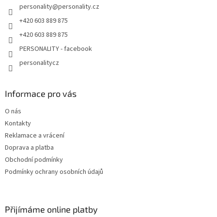
p
personality
@
personality.cz
i
s
+420 603 889 875
u
+420 603 889 875
PERSONALITY - facebook
personalitycz
Informace pro vás
O nás
Kontakty
Reklamace a vrácení
Doprava a platba
Obchodní podmínky
Podmínky ochrany osobních údajů
Přijímáme online platby