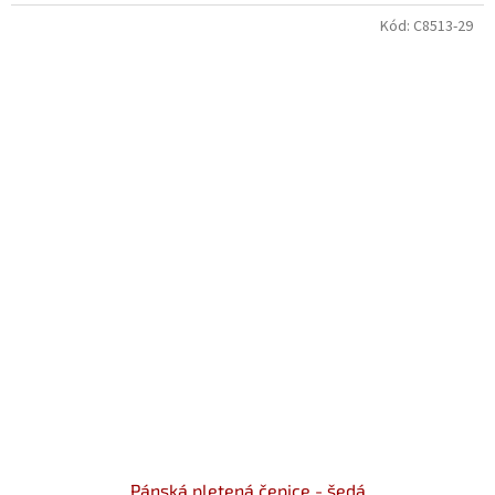
Kód:
C8513-29
Pánská pletená čepice - šedá