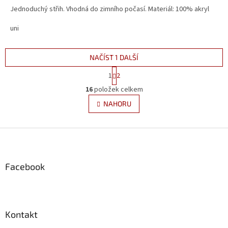
Jednoduchý střih. Vhodná do zimního počasí. Materiál: 100% akryl
uni
NAČÍST 1 DALŠÍ
S
1
2
t
O
r
16
položek celkem
v
á
l
NAHORU
n
á
k
d
o
v
Z
a
á
c
á
n
í
p
í
p
a
Facebook
r
t
v
í
k
y
v
Kontakt
ý