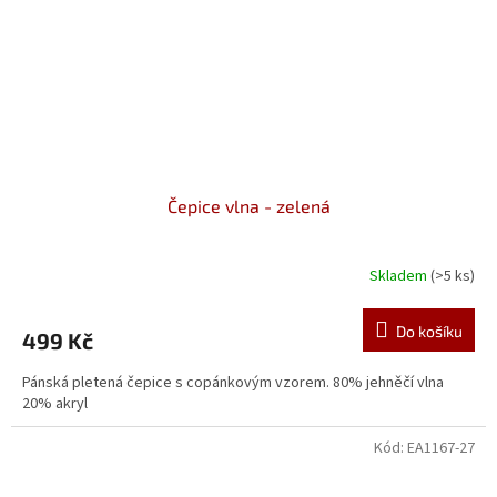
Čepice vlna - zelená
Skladem
(>5 ks)
Do košíku
499 Kč
Pánská pletená čepice s copánkovým vzorem. 80% jehněčí vlna
20% akryl
Kód:
EA1167-27