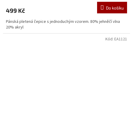
Do košíku
499 Kč
Pánská pletená čepice s jednoduchým vzorem. 80% jehněčí vlna
20% akryl
Kód:
EA1121