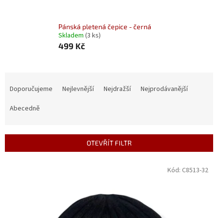
Pánská pletená čepice - černá
Skladem
(3 ks)
499 Kč
Ř
a
Doporučujeme
Nejlevnější
Nejdražší
Nejprodávanější
z
e
Abecedně
n
í
p
OTEVŘÍT FILTR
r
o
V
Kód:
C8513-32
d
ý
u
p
k
i
t
s
ů