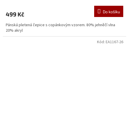
Do košíku
499 Kč
Pánská pletená čepice s copánkovým vzorem. 80% jehněčí vlna
20% akryl
Kód:
EA1167-26