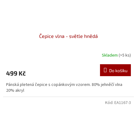
Čepice vlna - světle hnědá
Skladem
(>5 ks)
Do košíku
499 Kč
Pánská pletená čepice s copánkovým vzorem. 80% jehněčí vlna
20% akryl
Kód:
EA1167-3