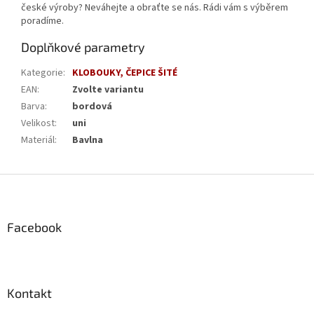
české výroby? Neváhejte a obraťte se nás. Rádi vám s výběrem
poradíme.
Doplňkové parametry
Kategorie
:
KLOBOUKY, ČEPICE ŠITÉ
EAN
:
Zvolte variantu
Barva
:
bordová
Velikost
:
uni
Materiál
:
Bavlna
Z
á
p
a
Facebook
t
í
Kontakt