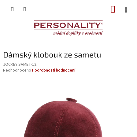
Přejít
NÁKUP
na
obsah
KOŠÍK
Dámský klobouk ze sametu
JOCKEY SAMET-12
Průměrné
Neohodnoceno
Podrobnosti hodnocení
hodnocení
produktu
je
0,0
z
5
hvězdiček.