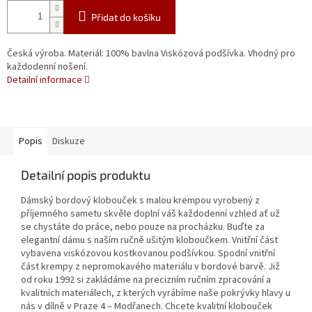
Přidat do košíku
Česká výroba. Materiál: 100% bavlna Viskózová podšívka. Vhodný pro
každodenní nošení.
Detailní informace
Popis
Diskuze
Detailní popis produktu
Dámský bordový klobouček s malou krempou vyrobený z
příjemného sametu skvěle doplní váš každodenní vzhled ať už
se chystáte do práce, nebo pouze na procházku. Buďte za
elegantní dámu s naším ručně ušitým kloboučkem. Vnitřní část
vybavena viskózovou kostkovanou podšívkou. Spodní vnitřní
část krempy z nepromokavého materiálu v bordové barvě. Již
od roku 1992 si zakládáme na precizním ručním zpracování a
kvalitních materiálech, z kterých vyrábíme naše pokrývky hlavy u
nás v dílně v Praze 4 – Modřanech. Chcete kvalitní klobouček