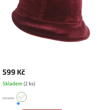
599 Kč
Měrná
Skladem
(2 ks)
cena:
Varianta