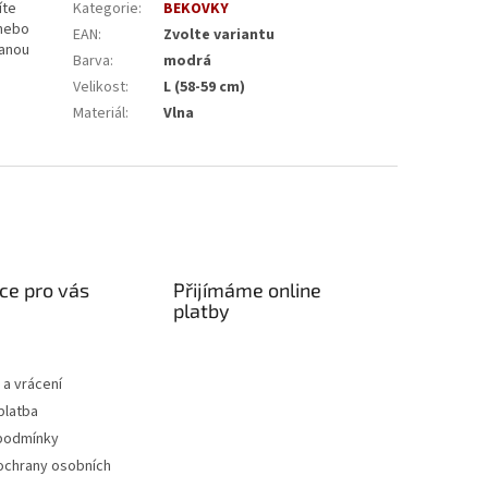
íte
Kategorie
:
BEKOVKY
 nebo
EAN
:
Zvolte variantu
vanou
Barva
:
modrá
Velikost
:
L (58-59 cm)
Materiál
:
Vlna
ce pro vás
Přijímáme online
platby
a vrácení
platba
podmínky
ochrany osobních