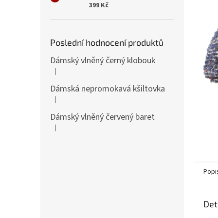
n
399 Kč
e
l
Poslední hodnocení produktů
Dámský vlněný černý klobouk
|
Hodnocení produktu je 5 z 5 hvězdiček.
Dámská nepromokavá kšiltovka
|
Hodnocení produktu je 5 z 5 hvězdiček.
Dámský vlněný červený baret
|
Hodnocení produktu je 5 z 5 hvězdiček.
Popi
Det