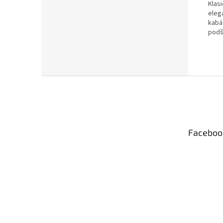
Klas
eleg
kabá
podš
Z
á
p
a
t
Faceboo
í