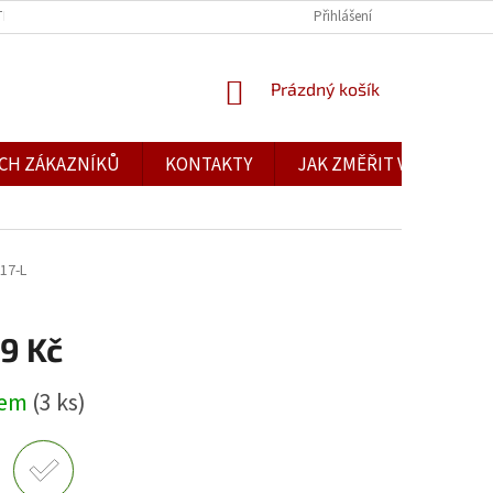
TBA
OBCHODNÍ PODMÍNKY
PODMÍNKY OCHRANY OSOBNÍCH ÚDAJŮ
Přihlášení
NÁKUPNÍ
Prázdný košík
KOŠÍK
CH ZÁKAZNÍKŮ
KONTAKTY
JAK ZMĚŘIT VELIKOST
17-L
9 Kč
dem
(3 ks)