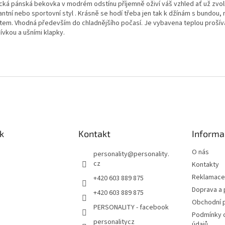
ická pánská bekovka v modrém odstínu příjemně oživí váš vzhled ať už zvol
antní nebo sportovní styl . Krásně se hodí třeba jen tak k džínám s bundou,
tem. Vhodná především do chladnějšího počasí. Je vybavena teplou proší
ívkou a ušními klapky.
k
Kontakt
Informa
O nás
personality
@
personality.
cz
Kontakty
Reklamace 
+420 603 889 875
Doprava a 
+420 603 889 875
Obchodní 
PERSONALITY - facebook
Podmínky 
personalitycz
údajů