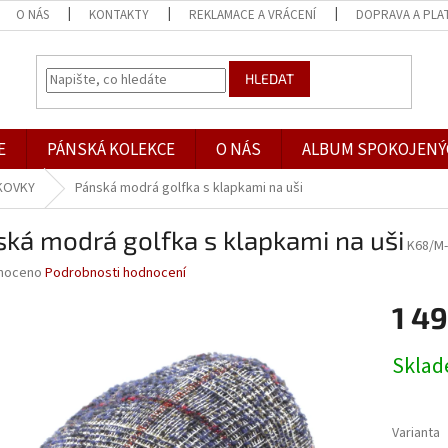
O NÁS
KONTAKTY
REKLAMACE A VRÁCENÍ
DOPRAVA A PLA
HLEDAT
E
PÁNSKÁ KOLEKCE
O NÁS
ALBUM SPOKOJENÝ
KOVKY
Pánská modrá golfka s klapkami na uši
ká modrá golfka s klapkami na uši
K68/M-
né
noceno
Podrobnosti hodnocení
ní
1 49
u
Měrná
Skla
cena:
ek.
Varianta