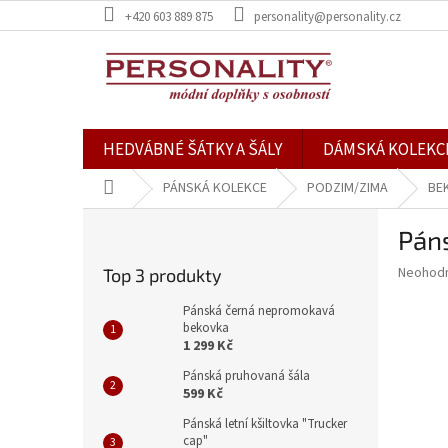
Přejít
+420 603 889 875
personality@personality.cz
na
obsah
HEDVÁBNÉ ŠÁTKY A ŠÁLY
DÁMSKÁ KOLEKC
Domů
PÁNSKÁ KOLEKCE
PODZIM/ZIMA
BE
P
Páns
o
s
Průměr
Neohod
Top 3 produkty
t
hodnoce
r
produkt
Pánská černá nepromokavá
a
bekovka
je
1 299 Kč
0,0
n
z
n
Pánská pruhovaná šála
5
í
599 Kč
hvězdič
p
Pánská letní kšiltovka "Trucker
a
cap"