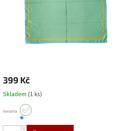
399 Kč
Měrná
Skladem
(1 ks)
cena:
Varianta