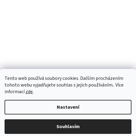
Tento web používá soubory cookies. Dalším procházením
Sledovat na Instagramu
tohoto webu vyjadřujete souhlas s jejich používáním.. Více
informací
zde
.
Vytvořil Shoptet
Nastavení
Copyright 2026
Personality e-shop
. Všechna práva vyhrazena.
Souhlasím
Upravit nastavení cookies