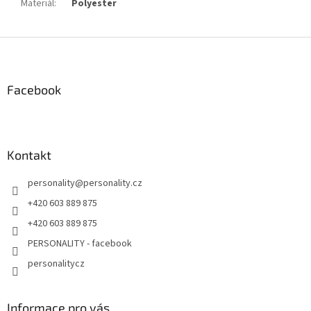
Materiál
:
Polyester
Z
á
p
a
Facebook
t
í
Kontakt
personality
@
personality.cz
+420 603 889 875
+420 603 889 875
PERSONALITY - facebook
personalitycz
Informace pro vás