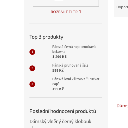
Ř
n
a
Dopor
e
ROZBALIT FILTR
z
l
e
V
n
ý
í
Top 3 produkty
p
p
i
r
Pánská černá nepromokavá
s
o
bekovka
p
d
1 299 Kč
r
u
Pánská pruhovaná šála
o
k
599 Kč
d
t
Pánská letní kšiltovka "Trucker
u
ů
cap"
k
399 Kč
t
ů
Dáms
Poslední hodnocení produktů
Dámský vlněný černý klobouk
|