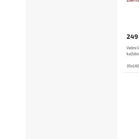
249
Velmi 
každod
35x16