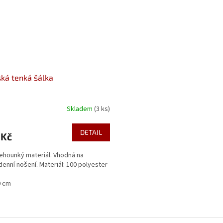
ká tenká šálka
Skladem
(3 ks)
DETAIL
 Kč
lehounký materiál. Vhodná na
enní nošení. Materiál: 100 polyester
0 cm
O
v