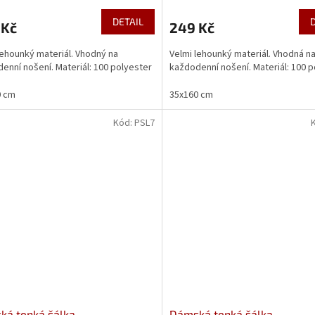
DETAIL
 Kč
249 Kč
lehounký materiál. Vhodný na
Velmi lehounký materiál. Vhodná n
enní nošení. Materiál: 100 polyester
každodenní nošení. Materiál: 100 
0 cm
35x160 cm
Kód:
PSL7
ká tenká šálka
Dámská tenká šálka