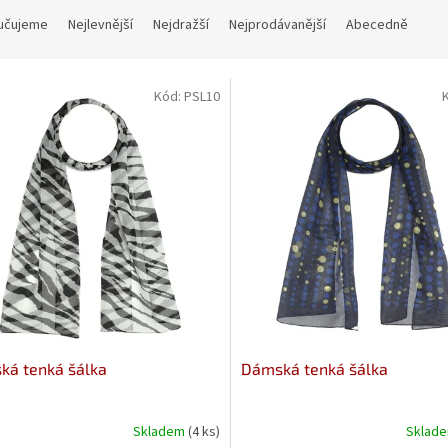
učujeme
Nejlevnější
Nejdražší
Nejprodávanější
Abecedně
Kód:
PSL10
ká tenká šálka
Dámská tenká šálka
Skladem
(4 ks)
Sklad