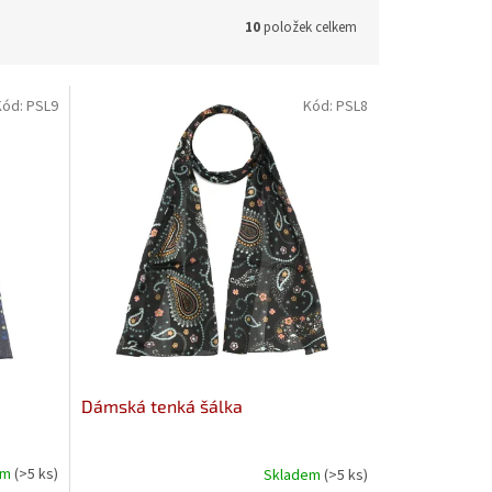
10
položek celkem
Kód:
PSL9
Kód:
PSL8
Dámská tenká šálka
em
(>5 ks)
Skladem
(>5 ks)