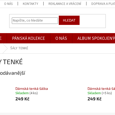
O NÁS
KONTAKTY
REKLAMACE A VRÁCENÍ
DOPRAVA A PLA
HLEDAT
E
PÁNSKÁ KOLEKCE
O NÁS
ALBUM SPOKOJENÝ
ŠÁLY TENKÉ
Y TENKÉ
odávanější
Dámská tenká šálka
Dámská tenká šá
Skladem
(4 ks)
Skladem
(>5 ks)
249 Kč
249 Kč