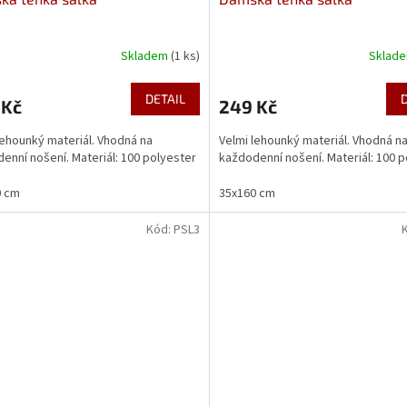
Skladem
(1 ks)
Sklad
DETAIL
 Kč
249 Kč
lehounký materiál. Vhodná na
Velmi lehounký materiál. Vhodná n
enní nošení. Materiál: 100 polyester
každodenní nošení. Materiál: 100 
0 cm
35x160 cm
Kód:
PSL3