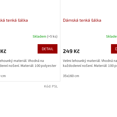
ká tenká šálka
Dámská tenká šálka
Skladem
(>5 ks)
Sklad
DETAIL
 Kč
249 Kč
lehounký materiál. Vhodná na
Velmi lehounký materiál. Vhodná n
enní nošení. Materiál: 100 polyester
každodenní nošení. Materiál: 100 
0 cm
35x160 cm
Kód:
PSL