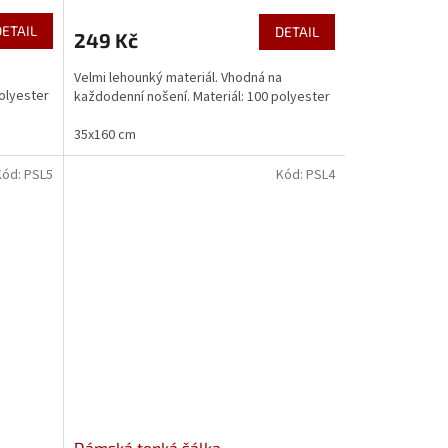
DETAIL
DETAIL
249 Kč
a
Velmi lehounký materiál. Vhodná na
polyester
každodenní nošení. Materiál: 100 polyester
35x160 cm
Kód:
PSL5
Kód:
PSL4
Dámská tenká šálka