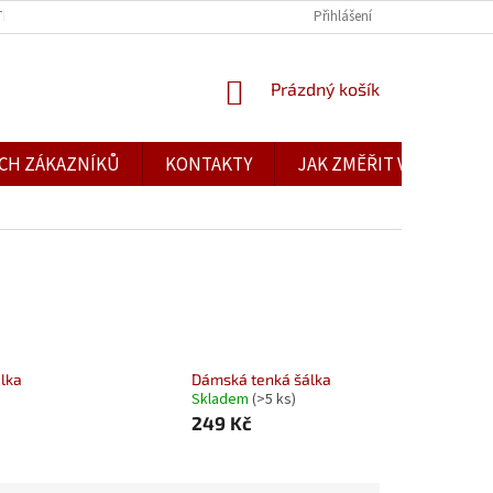
TBA
OBCHODNÍ PODMÍNKY
PODMÍNKY OCHRANY OSOBNÍCH ÚDAJŮ
Přihlášení
NÁKUPNÍ
Prázdný košík
KOŠÍK
CH ZÁKAZNÍKŮ
KONTAKTY
JAK ZMĚŘIT VELIKOST
lka
Dámská tenká šálka
Skladem
(>5 ks)
249 Kč