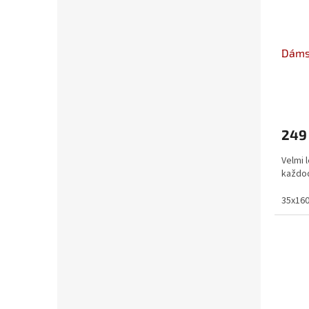
Dáms
249
Velmi 
každod
35x16