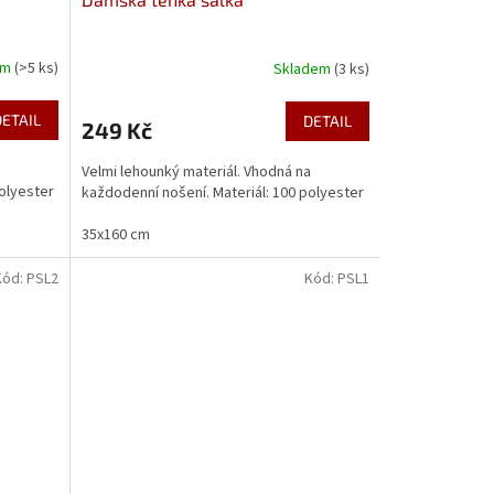
em
(>5 ks)
Skladem
(3 ks)
DETAIL
DETAIL
249 Kč
a
Velmi lehounký materiál. Vhodná na
polyester
každodenní nošení. Materiál: 100 polyester
35x160 cm
Kód:
PSL2
Kód:
PSL1