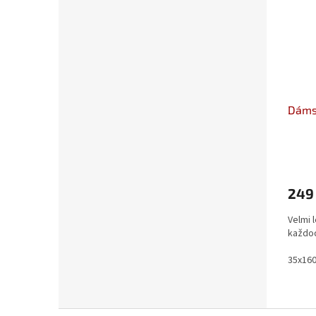
Dáms
249
Velmi 
každod
35x16
Z