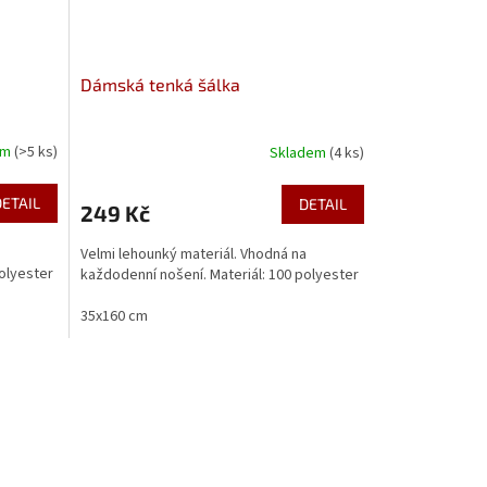
Dámská tenká šálka
em
(>5 ks)
Skladem
(4 ks)
DETAIL
DETAIL
249 Kč
a
Velmi lehounký materiál. Vhodná na
polyester
každodenní nošení. Materiál: 100 polyester
35x160 cm