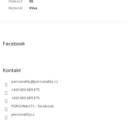
Velikost
:
55
Materiál
:
Vlna
Z
á
p
a
Facebook
t
í
Kontakt
personality
@
personality.cz
+420 603 889 875
+420 603 889 875
PERSONALITY - facebook
personalitycz