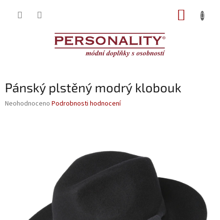
Přejít
NÁKUP
na
obsah
KOŠÍK
Pánský plstěný modrý klobouk
Průměrné
Neohodnoceno
Podrobnosti hodnocení
hodnocení
produktu
je
0,0
z
5
hvězdiček.