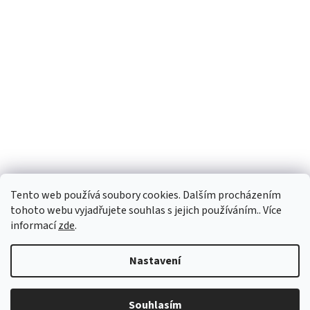
Tento web používá soubory cookies. Dalším procházením
Sledovat na Instagramu
tohoto webu vyjadřujete souhlas s jejich používáním.. Více
informací
zde
.
Vytvořil Shoptet
Nastavení
Copyright 2026
Personality e-shop
. Všechna práva vyhrazena.
Souhlasím
Upravit nastavení cookies