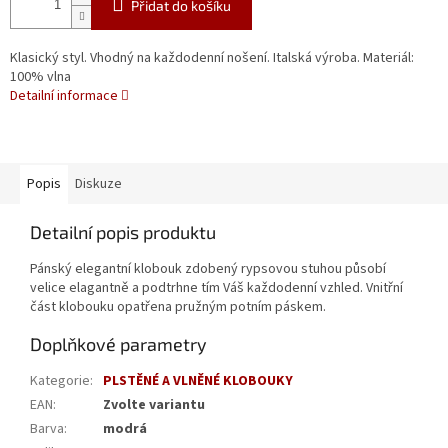
Přidat do košíku
Klasický styl. Vhodný na každodenní nošení. Italská výroba. Materiál:
100% vlna
Detailní informace
Popis
Diskuze
Detailní popis produktu
Pánský elegantní klobouk zdobený rypsovou stuhou působí
velice elagantně a podtrhne tím Váš každodenní vzhled. Vnitřní
část klobouku opatřena pružným potním páskem.
Doplňkové parametry
Kategorie
:
PLSTĚNÉ A VLNĚNÉ KLOBOUKY
EAN
:
Zvolte variantu
Barva
:
modrá