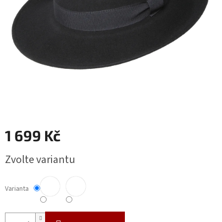
1 699 Kč
Měrná
Zvolte variantu
cena:
Varianta