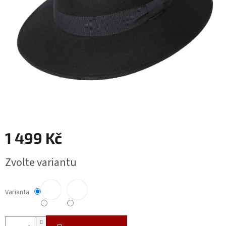
1 499 Kč
Měrná
Zvolte variantu
cena:
Varianta