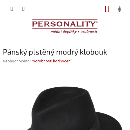
Přejít
NÁKUP
na
obsah
KOŠÍK
Pánský plstěný modrý klobouk
Průměrné
Neohodnoceno
Podrobnosti hodnocení
hodnocení
produktu
je
0,0
z
5
hvězdiček.