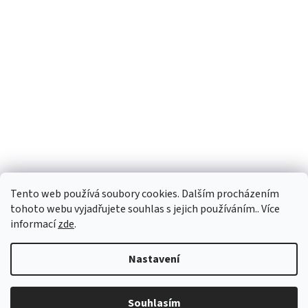
Tento web používá soubory cookies. Dalším procházením
Sledovat na Instagramu
tohoto webu vyjadřujete souhlas s jejich používáním.. Více
informací
zde
.
Vytvořil Shoptet
Nastavení
Copyright 2026
Personality e-shop
. Všechna práva vyhrazena.
Souhlasím
Upravit nastavení cookies