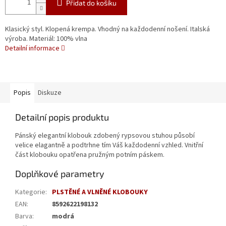
Přidat do košíku
Klasický styl. Klopená krempa. Vhodný na každodenní nošení. Italská
výroba. Materiál: 100% vlna
Detailní informace
Popis
Diskuze
Detailní popis produktu
Pánský elegantní klobouk zdobený rypsovou stuhou působí
velice elagantně a podtrhne tím Váš každodenní vzhled. Vnitřní
část klobouku opatřena pružným potním páskem.
Doplňkové parametry
Kategorie
:
PLSTĚNÉ A VLNĚNÉ KLOBOUKY
EAN
:
8592622198132
Barva
:
modrá