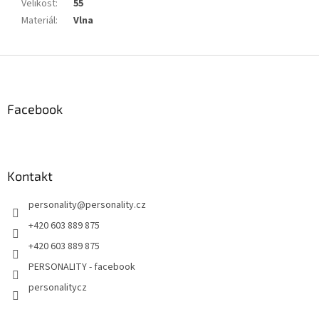
Velikost
:
55
Materiál
:
Vlna
Z
á
p
a
Facebook
t
í
Kontakt
personality
@
personality.cz
+420 603 889 875
+420 603 889 875
PERSONALITY - facebook
personalitycz