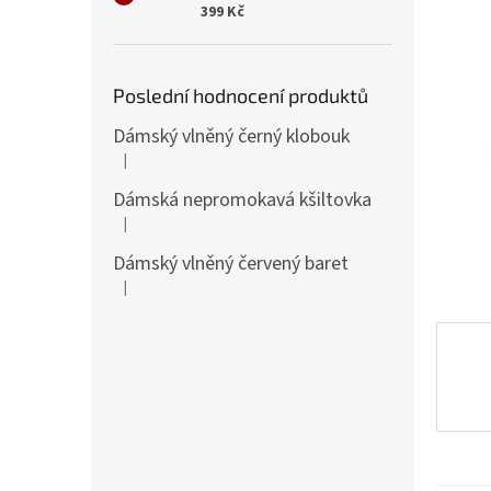
n
399 Kč
e
l
Poslední hodnocení produktů
Dámský vlněný černý klobouk
|
Hodnocení produktu je 5 z 5 hvězdiček.
Dámská nepromokavá kšiltovka
|
Hodnocení produktu je 5 z 5 hvězdiček.
Dámský vlněný červený baret
|
Hodnocení produktu je 5 z 5 hvězdiček.