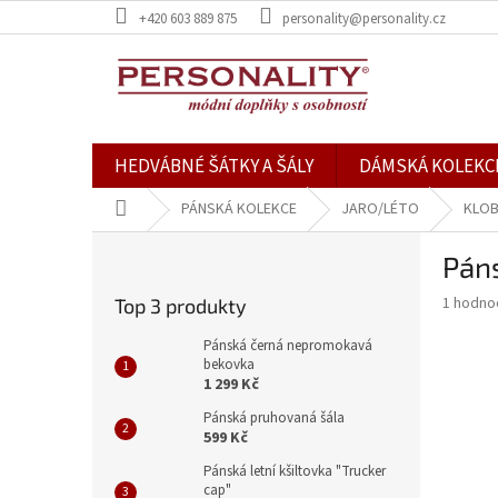
Přejít
+420 603 889 875
personality@personality.cz
na
obsah
HEDVÁBNÉ ŠÁTKY A ŠÁLY
DÁMSKÁ KOLEKC
Domů
PÁNSKÁ KOLEKCE
JARO/LÉTO
KLOB
P
Páns
o
s
Průměr
1 hodno
Top 3 produkty
t
hodnoce
r
produkt
Pánská černá nepromokavá
a
bekovka
je
1 299 Kč
5,0
n
z
n
Pánská pruhovaná šála
5
í
599 Kč
hvězdič
p
Pánská letní kšiltovka "Trucker
a
cap"