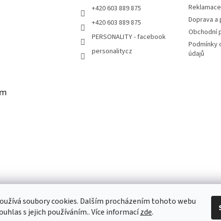
Reklamace 
+420 603 889 875
Doprava a 
+420 603 889 875
Obchodní 
PERSONALITY - facebook
Podmínky 
personalitycz
údajů
am
oužívá soubory cookies. Dalším procházením tohoto webu
vat na Instagramu
ouhlas s jejich používáním.. Více informací
zde
.