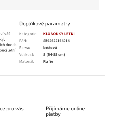
Doplňkové parametry
ví váš
Kategorie
:
KLOBOUKY LETNÍ
ký,
EAN
:
8592622164014
ních dnech.
Barva
:
béžová
ucí letní
Velikost
:
S (54-55 cm)
Materiál
:
Rafie
ce pro vás
Přijímáme online
platby