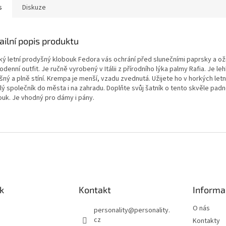
s
Diskuze
ailní popis produktu
ký letní prodyšný klobouk Fedora vás ochrání před slunečními paprsky a oži
denní outfit. Je ručně vyrobený v Itálii z přírodního lýka palmy Rafia. Je leh
ný a plně stíní. Krempa je menší, vzadu zvednutá. Užijete ho v horkých let
ý společník do města i na zahradu. Doplňte svůj šatník o tento skvěle padno
ouk. Je vhodný pro dámy i pány.
k
Kontakt
Informa
O nás
personality
@
personality.
cz
Kontakty