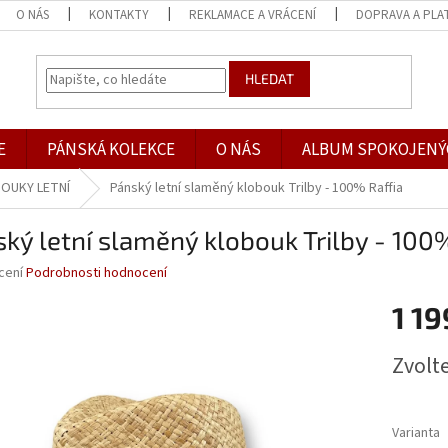
O NÁS
KONTAKTY
REKLAMACE A VRÁCENÍ
DOPRAVA A PLA
HLEDAT
E
PÁNSKÁ KOLEKCE
O NÁS
ALBUM SPOKOJENÝ
OUKY LETNÍ
Pánský letní slaměný klobouk Trilby - 100% Raffia
ký letní slaměný klobouk Trilby - 100%
né
cení
Podrobnosti hodnocení
ní
1 19
u
Měrná
Zvolt
cena:
ek.
Varianta