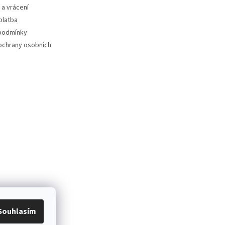
a vrácení
platba
podmínky
ochrany osobních
Souhlasím