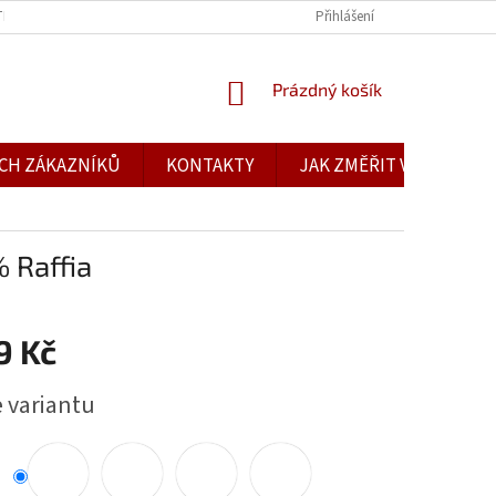
TBA
OBCHODNÍ PODMÍNKY
PODMÍNKY OCHRANY OSOBNÍCH ÚDAJŮ
Přihlášení
NÁKUPNÍ
Prázdný košík
KOŠÍK
CH ZÁKAZNÍKŮ
KONTAKTY
JAK ZMĚŘIT VELIKOST
 Raffia
9 Kč
e variantu