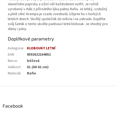
slunečními paprsky a oživí váš každodenní outfit. Je ručně
vyrobený v Itálii z přírodního lýka palmy Rafia. Je lehký, vzdušný
a plně stíní. Krempa je vzadu zvednutá. Užijete ho v horkých
letních dnech. Skvělý společník do města i na zahradu. Doplňte
svůj šatník o tento skvěle padnoucí letní klobouk. Je vhodný pro
dámy i pány.
Doplňkové parametry
Kategorie
:
KLOBOUKY LETNÍ
EAN
:
8592622164052
Barva
:
béžová
Velikost
:
XL (60-61 cm)
Materiál
:
Rafie
Z
á
p
a
Facebook
t