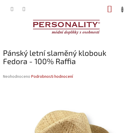
Přejít
NÁKUP
na
obsah
KOŠÍK
Pánský letní slaměný klobouk
Fedora - 100% Raffia
Průměrné
Neohodnoceno
Podrobnosti hodnocení
hodnocení
produktu
je
0,0
z
5
hvězdiček.