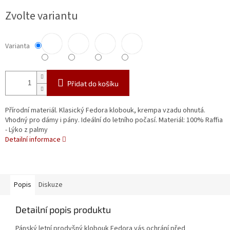
Měrná
Zvolte variantu
cena:
Varianta
Přidat do košíku
Přírodní materiál. Klasický Fedora klobouk, krempa vzadu ohnutá.
Vhodný pro dámy i pány. Ideální do letního počasí. Materiál: 100% Raffia
- Lýko z palmy
Detailní informace
Popis
Diskuze
Detailní popis produktu
Pánský letní prodyšný klobouk Fedora vás ochrání před