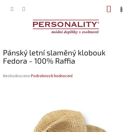
Přejít
NÁKUP
na
obsah
KOŠÍK
Pánský letní slaměný klobouk
Fedora - 100% Raffia
Průměrné
Neohodnoceno
Podrobnosti hodnocení
hodnocení
produktu
je
0,0
z
5
hvězdiček.