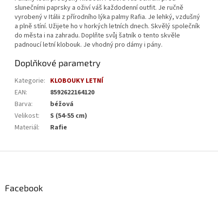
slunečními paprsky a oživí váš každodenní outfit. Je ručně
vyrobený v Itálii z přírodního lýka palmy Rafia. Je lehký, vzdušný
a plně stíní. Užijete ho v horkých letních dnech. Skvělý společník
do města i na zahradu. Doplňte svůj šatník o tento skvěle
padnoucí letní klobouk. Je vhodný pro dámy i pány.
Doplňkové parametry
Kategorie
:
KLOBOUKY LETNÍ
EAN
:
8592622164120
Barva
:
béžová
Velikost
:
S (54-55 cm)
Materiál
:
Rafie
Z
á
p
a
Facebook
t
í