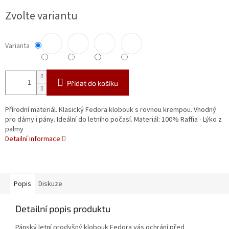
Měrná
Zvolte variantu
cena:
Varianta
Přidat do košíku
Přírodní materiál. Klasický Fedora klobouk s rovnou krempou. Vhodný
pro dámy i pány. Ideální do letního počasí. Materiál: 100% Raffia - Lýko z
palmy
Detailní informace
Popis
Diskuze
Detailní popis produktu
Pánský letní prodyšný klobouk Fedora vás ochrání před