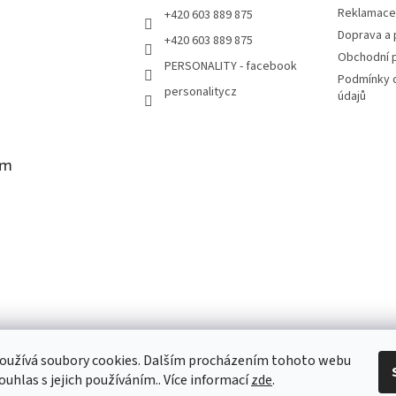
Reklamace 
+420 603 889 875
Doprava a 
+420 603 889 875
Obchodní 
PERSONALITY - facebook
Podmínky 
personalitycz
údajů
am
oužívá soubory cookies. Dalším procházením tohoto webu
vat na Instagramu
ouhlas s jejich používáním.. Více informací
zde
.