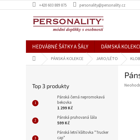
Přejít
+420 603 889 875
personality@personality.cz
na
obsah
HEDVÁBNÉ ŠÁTKY A ŠÁLY
DÁMSKÁ KOLEKC
Domů
PÁNSKÁ KOLEKCE
JARO/LÉTO
KLOB
P
Páns
o
s
Průměr
Neohod
Top 3 produkty
t
hodnoce
r
produkt
Pánská černá nepromokavá
a
bekovka
je
1 299 Kč
0,0
n
z
n
Pánská pruhovaná šála
5
í
599 Kč
hvězdič
p
Pánská letní kšiltovka "Trucker
a
cap"