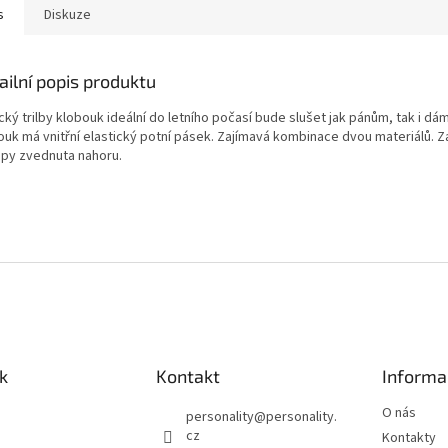
s
Diskuze
ailní popis produktu
cký trilby klobouk ideální do letního počasí bude slušet jak pánům, tak i dá
ouk má vnitřní elastický potní pásek. Zajímavá kombinace dvou materiálů. Z
py zvednuta nahoru.
k
Kontakt
Informa
O nás
personality
@
personality.
cz
Kontakty