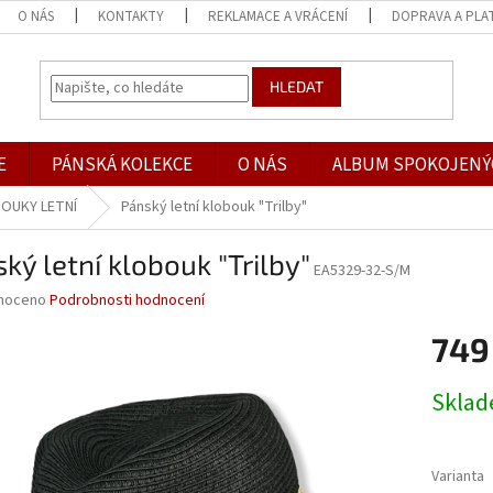
O NÁS
KONTAKTY
REKLAMACE A VRÁCENÍ
DOPRAVA A PLA
HLEDAT
E
PÁNSKÁ KOLEKCE
O NÁS
ALBUM SPOKOJENÝ
OUKY LETNÍ
Pánský letní klobouk "Trilby"
ký letní klobouk "Trilby"
EA5329-32-S/M
né
noceno
Podrobnosti hodnocení
ní
749
u
Měrná
Skla
cena:
ek.
Varianta