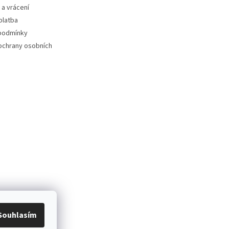
a vrácení
platba
podmínky
ochrany osobních
Souhlasím