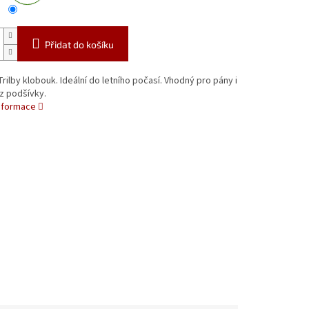
Přidat do košíku
Trilby klobouk. Ideální do letního počasí. Vhodný pro pány i
z podšívky.
informace