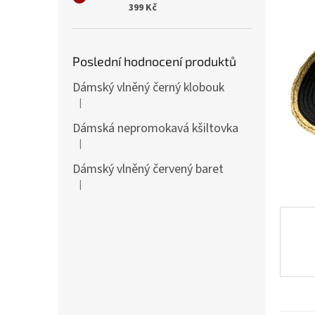
n
399 Kč
e
l
Poslední hodnocení produktů
Dámský vlněný černý klobouk
|
Hodnocení produktu je 5 z 5 hvězdiček.
Dámská nepromokavá kšiltovka
|
Hodnocení produktu je 5 z 5 hvězdiček.
Dámský vlněný červený baret
|
Hodnocení produktu je 5 z 5 hvězdiček.