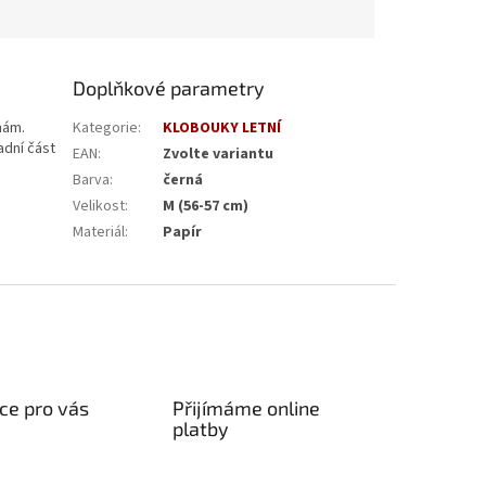
Doplňkové parametry
mám.
Kategorie
:
KLOBOUKY LETNÍ
adní část
EAN
:
Zvolte variantu
Barva
:
černá
Velikost
:
M (56-57 cm)
Materiál
:
Papír
ce pro vás
Přijímáme online
platby