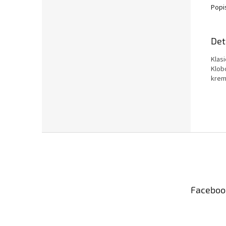
Popi
Det
Klasi
Klob
krem
Z
á
p
a
t
Faceboo
í