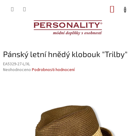
Přejít
NÁKUP
na
obsah
KOŠÍK
Pánský letní hnědý klobouk "Trilby"
EA5329-27-L/XL
Průměrné
Neohodnoceno
Podrobnosti hodnocení
hodnocení
produktu
je
0,0
z
5
hvězdiček.