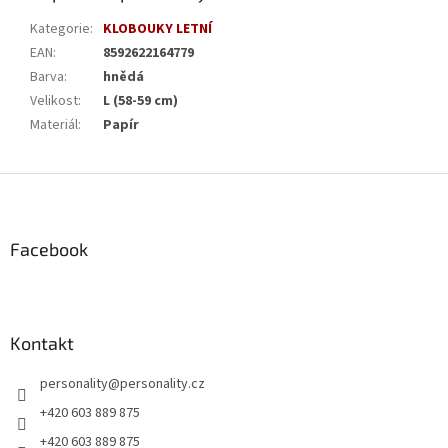
Kategorie
:
KLOBOUKY LETNÍ
EAN
:
8592622164779
Barva
:
hnědá
Velikost
:
L (58-59 cm)
Materiál
:
Papír
Z
á
p
a
Facebook
t
í
Kontakt
personality
@
personality.cz
+420 603 889 875
+420 603 889 875