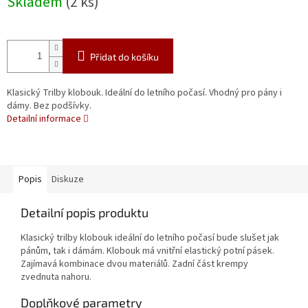
Skladem
(2 ks)
cena:
Přidat do košíku
Klasický Trilby klobouk. Ideální do letního počasí. Vhodný pro pány i
dámy. Bez podšívky.
Detailní informace
Popis
Diskuze
Detailní popis produktu
Klasický trilby klobouk ideální do letního počasí bude slušet jak
pánům, tak i dámám. Klobouk má vnitřní elastický potní pásek.
Zajímavá kombinace dvou materiálů. Zadní část krempy
zvednuta nahoru.
Doplňkové parametry