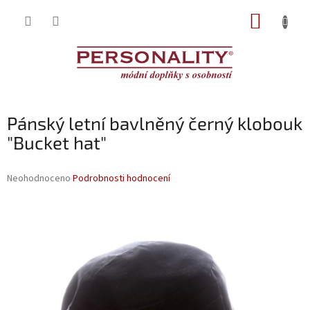
Přejít
NÁKUP
na
obsah
KOŠÍK
Pánský letní bavlněný černý klobouk
"Bucket hat"
Průměrné
Neohodnoceno
Podrobnosti hodnocení
hodnocení
produktu
je
0,0
z
5
hvězdiček.