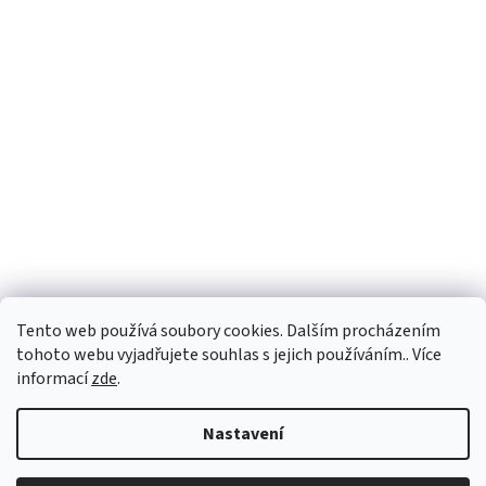
Tento web používá soubory cookies. Dalším procházením
Sledovat na Instagramu
tohoto webu vyjadřujete souhlas s jejich používáním.. Více
informací
zde
.
Vytvořil Shoptet
Nastavení
Copyright 2026
Personality e-shop
. Všechna práva vyhrazena.