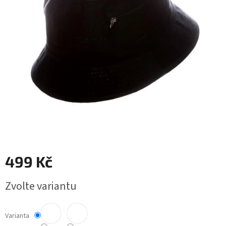
499 Kč
Měrná
Zvolte variantu
cena:
Varianta