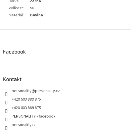
Barva
:
černá
Velikost
:
58
Materiál
:
Bavlna
Z
á
p
a
Facebook
t
í
Kontakt
personality
@
personality.cz
+420 603 889 875
+420 603 889 875
PERSONALITY - facebook
personalitycz