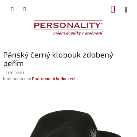
Přejít
NÁKUP
na
obsah
KOŠÍK
Pánský černý klobouk zdobený
peřím
111/C-32-61
Průměrné
Neohodnoceno
Podrobnosti hodnocení
hodnocení
produktu
je
0,0
z
5
hvězdiček.