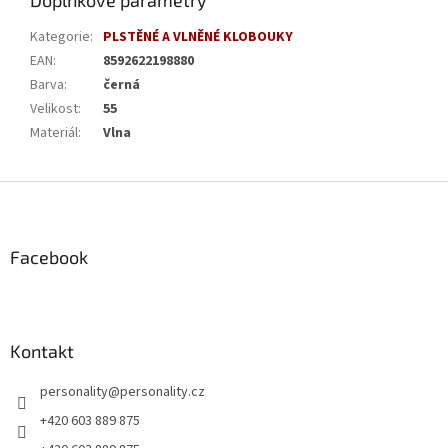
Doplňkové parametry
Kategorie
:
PLSTĚNÉ A VLNĚNÉ KLOBOUKY
EAN
:
8592622198880
Barva
:
černá
Velikost
:
55
Materiál
:
Vlna
Z
á
p
a
Facebook
t
í
Kontakt
personality
@
personality.cz
+420 603 889 875