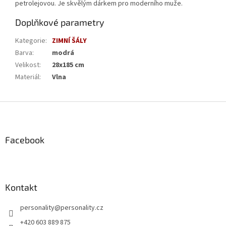
petrolejovou. Je skvělým dárkem pro moderního muže.
Doplňkové parametry
Kategorie
:
ZIMNÍ ŠÁLY
Barva
:
modrá
Velikost
:
28x185 cm
Materiál
:
Vlna
Z
á
p
a
Facebook
t
í
Kontakt
personality
@
personality.cz
+420 603 889 875