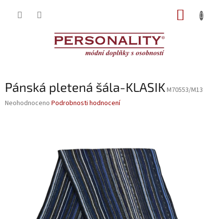
Přejít
NÁKUP
na
obsah
KOŠÍK
Pánská pletená šála-KLASIK
M70553/M13
Průměrné
Neohodnoceno
Podrobnosti hodnocení
hodnocení
produktu
je
0,0
z
5
hvězdiček.