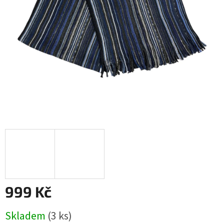
999 Kč
Měrná
Skladem
(3 ks)
cena: