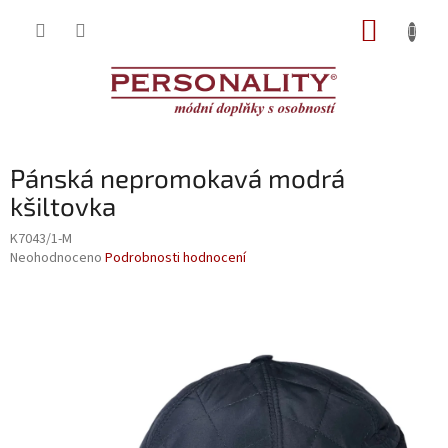
Přejít
NÁKUP
na
obsah
KOŠÍK
Pánská nepromokavá modrá
kšiltovka
K7043/1-M
Průměrné
Neohodnoceno
Podrobnosti hodnocení
hodnocení
produktu
je
0,0
z
5
hvězdiček.