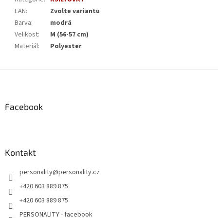
EAN
:
Zvolte variantu
Barva
:
modrá
Velikost
:
M (56-57 cm)
Materiál
:
Polyester
Z
á
p
a
Facebook
t
í
Kontakt
personality
@
personality.cz
+420 603 889 875
+420 603 889 875
PERSONALITY - facebook