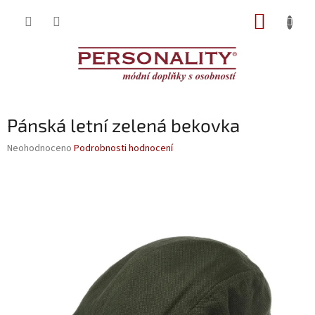
Přejít
NÁKUP
na
obsah
KOŠÍK
Pánská letní zelená bekovka
Průměrné
Neohodnoceno
Podrobnosti hodnocení
hodnocení
produktu
je
0,0
z
5
hvězdiček.