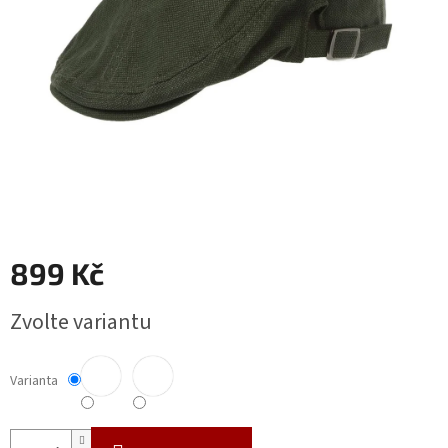
899 Kč
Měrná
Zvolte variantu
cena:
Varianta