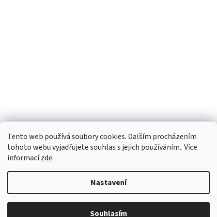
Tento web používá soubory cookies. Dalším procházením
Sledovat na Instagramu
tohoto webu vyjadřujete souhlas s jejich používáním.. Více
informací
zde
.
Vytvořil Shoptet
Nastavení
Copyright 2026
Personality e-shop
. Všechna práva vyhrazena.
Souhlasím
Upravit nastavení cookies