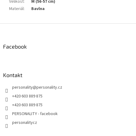
Velikost
:
M (56-57 cm)
Materiál
:
Bavlna
Z
á
p
a
Facebook
t
í
Kontakt
personality
@
personality.cz
+420 603 889 875
+420 603 889 875
PERSONALITY - facebook
personalitycz