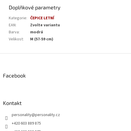
Doplňkové parametry
Kategorie
:
ČEPICE LETNÍ
EAN
:
Zvolte variantu
Barva
:
modrá
Velikost
:
M (57-59 cm)
Z
á
p
a
Facebook
t
í
Kontakt
personality
@
personality.cz
+420 603 889 875