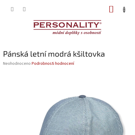
Přejít
NÁKUP
na
obsah
KOŠÍK
Pánská letní modrá kšiltovka
Průměrné
Neohodnoceno
Podrobnosti hodnocení
hodnocení
produktu
je
0,0
z
5
hvězdiček.