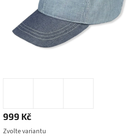
999 Kč
Měrná
Zvolte variantu
cena: