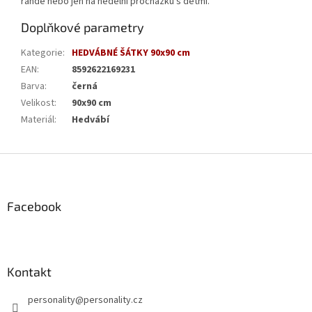
rande nebo jen na nedělní procházku s dětmi.
Doplňkové parametry
Kategorie
:
HEDVÁBNÉ ŠÁTKY 90x90 cm
EAN
:
8592622169231
Barva
:
černá
Velikost
:
90x90 cm
Materiál
:
Hedvábí
Z
á
p
a
Facebook
t
í
Kontakt
personality
@
personality.cz