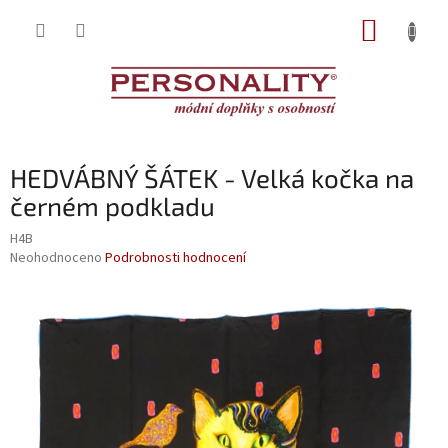
Přejít
NÁKUP
na
obsah
KOŠÍK
HEDVÁBNÝ ŠÁTEK - Velká kočka na
černém podkladu
H4B
Průměrné
Neohodnoceno
Podrobnosti hodnocení
hodnocení
produktu
je
0,0
z
5
hvězdiček.