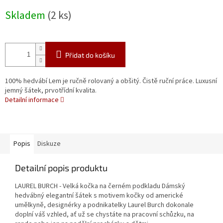
Měrná
Skladem
(2 ks)
cena:
Přidat do košíku
100% hedvábí Lem je ručně rolovaný a obšitý. Čistě ruční práce. Luxusní
jemný šátek, prvotřídní kvalita.
Detailní informace
Popis
Diskuze
Detailní popis produktu
LAUREL BURCH - Velká kočka na černém podkladu Dámský
hedvábný elegantní šátek s motivem kočky od americké
umělkyně, designérky a podnikatelky Laurel Burch dokonale
doplní váš vzhled, ať už se chystáte na pracovní schůzku, na