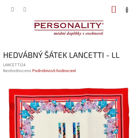
Přejít
NÁKUP
na
obsah
KOŠÍK
HEDVÁBNÝ ŠÁTEK LANCETTI - LL
LANCETTI24
Průměrné
Neohodnoceno
Podrobnosti hodnocení
hodnocení
produktu
je
0,0
z
5
hvězdiček.