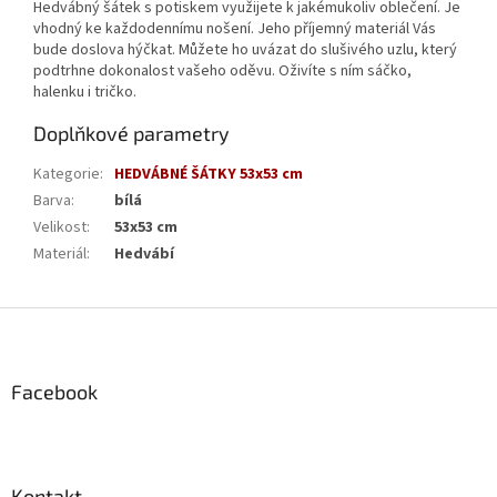
Hedvábný šátek s potiskem využijete k jakémukoliv oblečení. Je
vhodný ke každodennímu nošení. Jeho příjemný materiál Vás
bude doslova hýčkat. Můžete ho uvázat do slušivého uzlu, který
podtrhne dokonalost vašeho oděvu. Oživíte s ním sáčko,
halenku i tričko.
Doplňkové parametry
Kategorie
:
HEDVÁBNÉ ŠÁTKY 53x53 cm
Barva
:
bílá
Velikost
:
53x53 cm
Materiál
:
Hedvábí
Z
á
p
a
Facebook
t
í
Kontakt