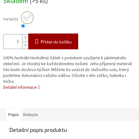
Skladem
(>5 ks)
cena:
Varianta
Přidat do košíku
100% hedvábí Hedvábný šátek s potiskem využijete k jakémukoliv
oblečení. Je vhodný ke každodennímu nošení. Jeho příjemný materiál
Vás bude doslova hýčkat. Můžete ho uvázat do slušivého uzlu, který
podtrhne dokonalost vašeho oděvu. Oživíte s ním sáčko, halenku i
tričko.
Detailní informace
Popis
Diskuze
Detailní popis produktu