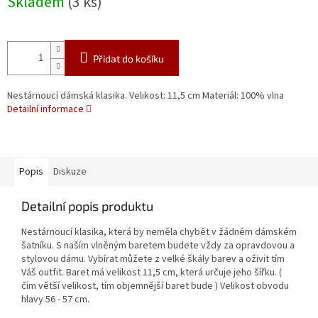
Skladem
(3 ks)
cena:
Přidat do košíku
Nestárnoucí dámská klasika. Velikost: 11,5 cm Materiál: 100% vlna
Detailní informace
Popis
Diskuze
Detailní popis produktu
Nestárnoucí klasika, která by neměla chybět v žádném dámském
šatníku. S naším vlněným baretem budete vždy za opravdovou a
stylovou dámu. Vybírat můžete z velké škály barev a oživit tím
Váš outfit. Baret má velikost 11,5 cm, která určuje jeho šířku. (
čím větší velikost, tím objemnější baret bude ) Velikost obvodu
hlavy 56 - 57 cm.