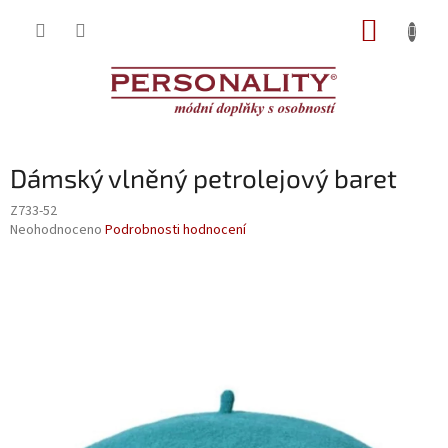
Přejít
NÁKUP
na
obsah
KOŠÍK
Dámský vlněný petrolejový baret
Z733-52
Průměrné
Neohodnoceno
Podrobnosti hodnocení
hodnocení
produktu
je
0,0
z
5
hvězdiček.