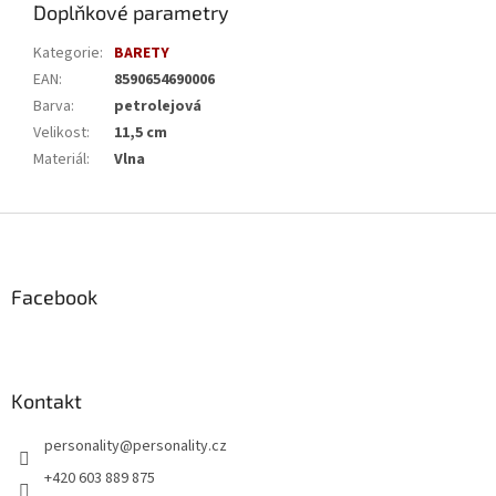
Doplňkové parametry
Kategorie
:
BARETY
EAN
:
8590654690006
Barva
:
petrolejová
Velikost
:
11,5 cm
Materiál
:
Vlna
Z
á
p
a
Facebook
t
í
Kontakt
personality
@
personality.cz
+420 603 889 875