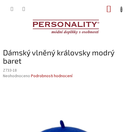
Přejít
NÁKUP
na
obsah
KOŠÍK
Dámský vlněný královsky modrý
baret
Z733-18
Průměrné
Neohodnoceno
Podrobnosti hodnocení
hodnocení
produktu
je
0,0
z
5
hvězdiček.