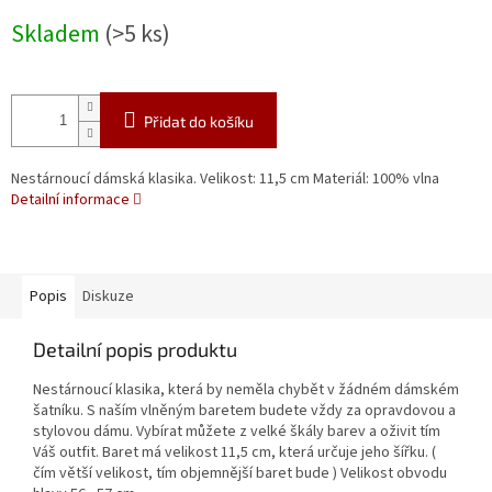
Měrná
Skladem
(>5 ks)
cena:
Přidat do košíku
Nestárnoucí dámská klasika. Velikost: 11,5 cm Materiál: 100% vlna
Detailní informace
Popis
Diskuze
Detailní popis produktu
Nestárnoucí klasika, která by neměla chybět v žádném dámském
šatníku. S naším vlněným baretem budete vždy za opravdovou a
stylovou dámu. Vybírat můžete z velké škály barev a oživit tím
Váš outfit. Baret má velikost 11,5 cm, která určuje jeho šířku. (
čím větší velikost, tím objemnější baret bude ) Velikost obvodu