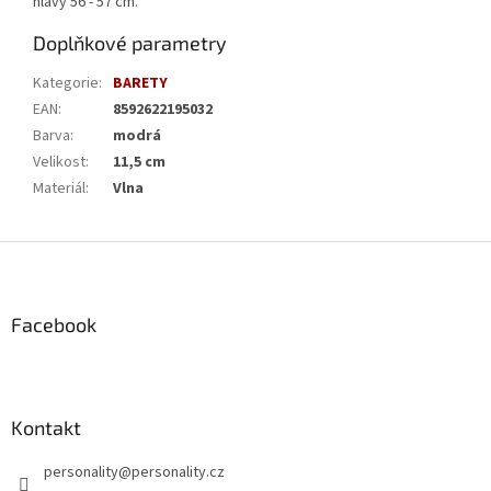
hlavy 56 - 57 cm.
Doplňkové parametry
Kategorie
:
BARETY
EAN
:
8592622195032
Barva
:
modrá
Velikost
:
11,5 cm
Materiál
:
Vlna
Z
á
p
a
Facebook
t
í
Kontakt
personality
@
personality.cz