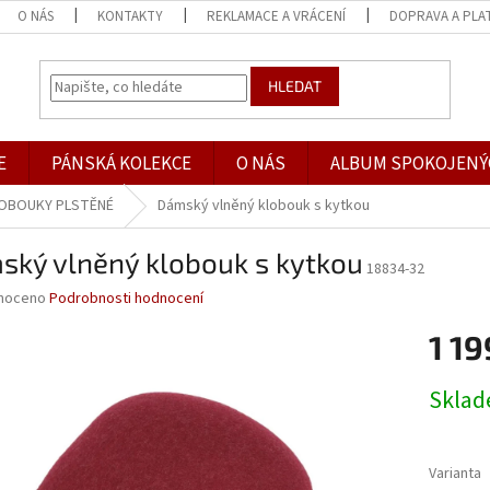
O NÁS
KONTAKTY
REKLAMACE A VRÁCENÍ
DOPRAVA A PLA
HLEDAT
E
PÁNSKÁ KOLEKCE
O NÁS
ALBUM SPOKOJENÝ
OBOUKY PLSTĚNÉ
Dámský vlněný klobouk s kytkou
ský vlněný klobouk s kytkou
18834-32
né
noceno
Podrobnosti hodnocení
ní
1 19
u
Měrná
Skla
cena:
ek.
Varianta