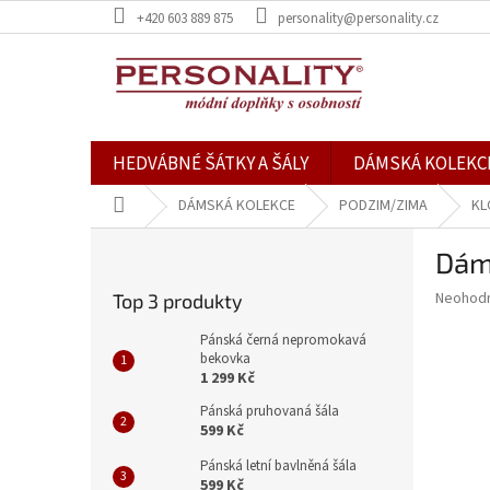
Přejít
+420 603 889 875
personality@personality.cz
na
obsah
HEDVÁBNÉ ŠÁTKY A ŠÁLY
DÁMSKÁ KOLEKC
Domů
DÁMSKÁ KOLEKCE
PODZIM/ZIMA
KL
P
Dám
o
s
Průměr
Neohod
Top 3 produkty
t
hodnoce
r
produkt
Pánská černá nepromokavá
a
bekovka
je
1 299 Kč
0,0
n
z
n
Pánská pruhovaná šála
5
í
599 Kč
hvězdič
p
Pánská letní bavlněná šála
a
599 Kč