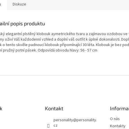
s
Diskuze
ailní popis produktu
ký elegantní plstěný klobouk aymetrického tvaru a zajímavou ozdobou ve 
ny oživí Váš každodenní vzhled a doplní váš outfit k úplné dokonalosti. Dopl
ík o tento skvěle padnoucí klobouk připomínající 30 léta. Klobouk je bez po
řní pružný potní pásek. Odpovídá obvodu hlavy: 56 - 57 cm
k
Kontakt
Informa
O nás
personality
@
personality.
cz
Kontakty