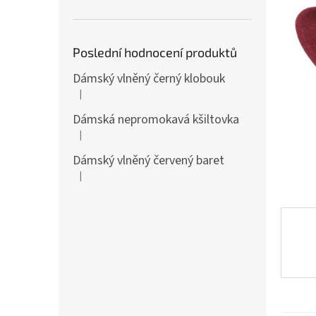
n
e
l
Poslední hodnocení produktů
Dámský vlněný černý klobouk
|
Hodnocení produktu je 5 z 5 hvězdiček.
Dámská nepromokavá kšiltovka
|
Hodnocení produktu je 5 z 5 hvězdiček.
Dámský vlněný červený baret
|
Hodnocení produktu je 5 z 5 hvězdiček.