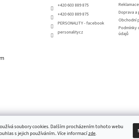
Reklamace 
+420 603 889 875
Doprava a 
+420 603 889 875
Obchodní 
PERSONALITY - facebook
Podmínky 
personalitycz
údajů
am
oužívá soubory cookies. Dalším procházením tohoto webu
vat na Instagramu
ouhlas s jejich používáním.. Více informací
zde
.