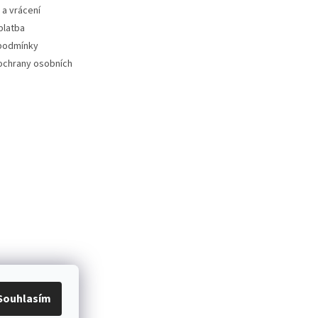
a vrácení
platba
podmínky
ochrany osobních
Souhlasím