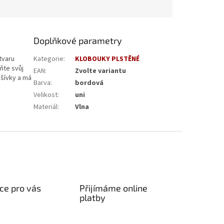
Doplňkové parametry
tvaru
Kategorie
:
KLOBOUKY PLSTĚNÉ
ňte svůj
EAN
:
Zvolte variantu
dšívky a má
Barva
:
bordová
Velikost
:
uni
Materiál
:
Vlna
ce pro vás
Přijímáme online
platby