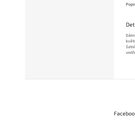
Popi
Det
Dáms
květi
šatn
vnit
Z
á
p
a
t
Faceboo
í