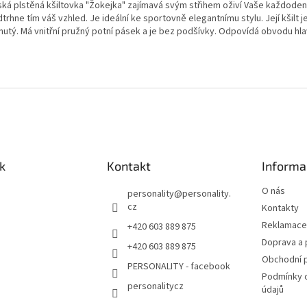
ká plstěná kšiltovka "Žokejka" zajímavá svým střihem oživí Vaše každoden
trhne tím váš vzhled. Je ideální ke sportovně elegantnímu stylu. Její kšilt j
nutý. Má vnitřní pružný potní pásek a je bez podšívky. Odpovídá obvodu hlav
k
Kontakt
Informa
O nás
personality
@
personality.
cz
Kontakty
Reklamace 
+420 603 889 875
Doprava a 
+420 603 889 875
Obchodní 
PERSONALITY - facebook
Podmínky 
personalitycz
údajů