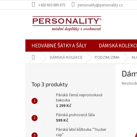
Přejít
+420 603 889 875
personality@personality.cz
na
obsah
HEDVÁBNÉ ŠÁTKY A ŠÁLY
DÁMSKÁ KOLEKC
Domů
DÁMSKÁ KOLEKCE
PODZIM/ZIMA
KL
P
Dám
o
s
Průměr
Neohod
Top 3 produkty
t
hodnoce
r
produkt
Pánská černá nepromokavá
a
bekovka
je
1 299 Kč
0,0
n
z
n
Pánská pruhovaná šála
5
í
599 Kč
hvězdič
p
Pánská letní kšiltovka "Trucker
a
cap"