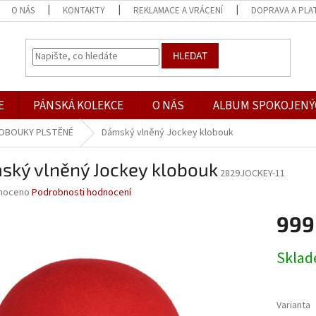
O NÁS
KONTAKTY
REKLAMACE A VRÁCENÍ
DOPRAVA A PLA
HLEDAT
E
PÁNSKÁ KOLEKCE
O NÁS
ALBUM SPOKOJENÝ
OBOUKY PLSTĚNÉ
Dámský vlněný Jockey klobouk
ský vlněný Jockey klobouk
2829JOCKEY-11
né
noceno
Podrobnosti hodnocení
ní
999
u
Měrná
Skla
cena:
ek.
Varianta