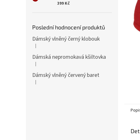
n
399 Kč
e
l
Poslední hodnocení produktů
Dámský vlněný černý klobouk
|
Hodnocení produktu je 5 z 5 hvězdiček.
Dámská nepromokavá kšiltovka
|
Hodnocení produktu je 5 z 5 hvězdiček.
Dámský vlněný červený baret
|
Hodnocení produktu je 5 z 5 hvězdiček.
Popi
Det