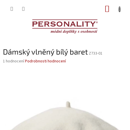
Přejít
NÁKUP
na
obsah
KOŠÍK
Dámský vlněný bílý baret
Z733-01
Průměrné
1 hodnocení
Podrobnosti hodnocení
hodnocení
produktu
je
5,0
z
5
hvězdiček.