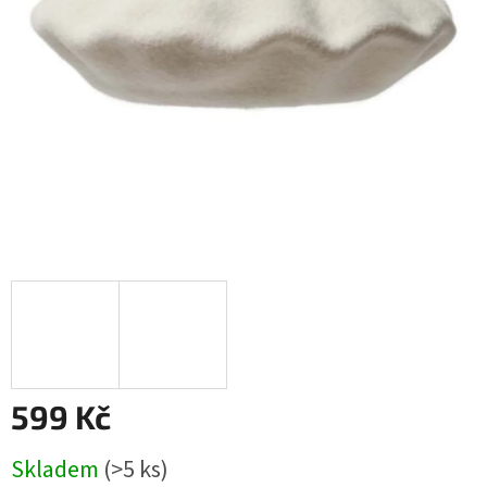
599 Kč
Měrná
Skladem
(>5 ks)
cena: