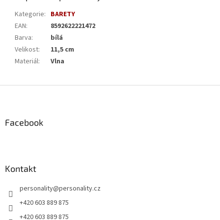
Kategorie
:
BARETY
EAN
:
8592622221472
Barva
:
bílá
Velikost
:
11,5 cm
Materiál
:
Vlna
Z
á
p
a
Facebook
t
í
Kontakt
personality
@
personality.cz
+420 603 889 875
+420 603 889 875