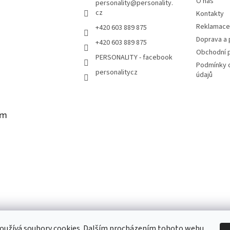
O nás
personality
@
personality.
cz
Kontakty
Reklamace 
+420 603 889 875
Doprava a 
+420 603 889 875
Obchodní 
PERSONALITY - facebook
Podmínky 
personalitycz
údajů
am
oužívá soubory cookies. Dalším procházením tohoto webu