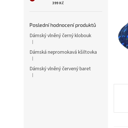
n
399 Kč
e
l
Poslední hodnocení produktů
Dámský vlněný černý klobouk
|
Hodnocení produktu je 5 z 5 hvězdiček.
Dámská nepromokavá kšiltovka
|
Hodnocení produktu je 5 z 5 hvězdiček.
Dámský vlněný červený baret
|
Hodnocení produktu je 5 z 5 hvězdiček.