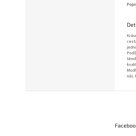
Popi
Det
Krás
cest
jedn
Podš
témě
kvali
Modř
nás.
Z
á
p
a
t
Faceboo
í