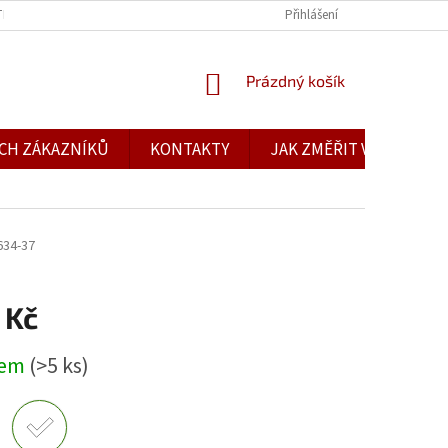
TBA
OBCHODNÍ PODMÍNKY
PODMÍNKY OCHRANY OSOBNÍCH ÚDAJŮ
Přihlášení
NÁKUPNÍ
Prázdný košík
KOŠÍK
CH ZÁKAZNÍKŮ
KONTAKTY
JAK ZMĚŘIT VELIKOST
634-37
 Kč
dem
(>5 ks)