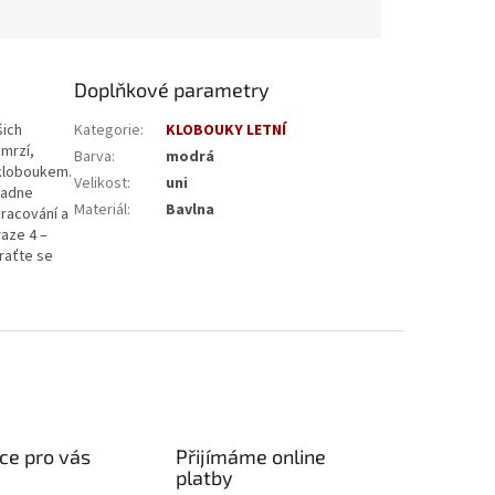
Doplňkové parametry
šich
Kategorie
:
KLOBOUKY LETNÍ
omrzí,
Barva
:
modrá
 kloboukem.
Velikost
:
uni
padne
Materiál
:
Bavlna
pracování a
raze 4 –
raťte se
ce pro vás
Přijímáme online
platby