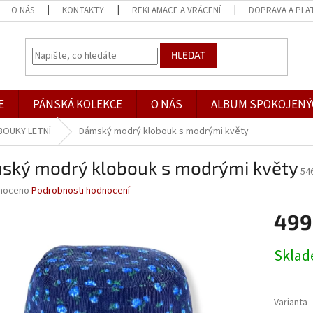
O NÁS
KONTAKTY
REKLAMACE A VRÁCENÍ
DOPRAVA A PLA
HLEDAT
E
PÁNSKÁ KOLEKCE
O NÁS
ALBUM SPOKOJENÝ
BOUKY LETNÍ
Dámský modrý klobouk s modrými květy
ský modrý klobouk s modrými květy
54
né
noceno
Podrobnosti hodnocení
ní
499
u
Měrná
Skla
cena:
ek.
Varianta