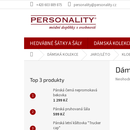
Přejít
+420 603 889 875
personality@personality.cz
na
obsah
HEDVÁBNÉ ŠÁTKY A ŠÁLY
DÁMSKÁ KOLEKC
Domů
DÁMSKÁ KOLEKCE
JARO/LÉTO
KLO
P
Dám
o
s
Průměr
Neohod
Top 3 produkty
t
hodnoce
r
produkt
Pánská černá nepromokavá
a
bekovka
je
1 299 Kč
0,0
n
z
n
Pánská pruhovaná šála
5
í
599 Kč
hvězdič
p
Pánská letní kšiltovka "Trucker
a
cap"