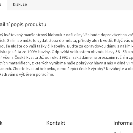
s
Diskuze
ailní popis produktu
ný květovaný manšestrový klobouk z naší dílny Vás bude doprovázet na va
ách. S ním se můžete vydat třeba do města, přírody ale i k vodě. Když vás 
oduše uložte do vaší tašky či kabelky. Buďte za opravdovou dámu s naším
ívka je ušita ze 100% bavlny. Odpovídá velikostem obvodu hlavy 56 - 58 a 
ř všem. Česká kvalita Již od roku 1992 si zakládáme na precizním ručním z
tních materiálech, z kterých vyrábíme naše pokrývky hlavy u nás v dílně v P
anech. Chcete kvalitní bekovku, nebo čepici české výroby? Neváhejte a ob
 Rádi vám s výběrem poradíme.
k
Kontakt
Informa