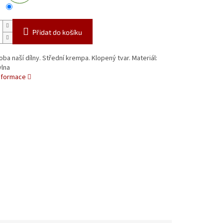
Přidat do košíku
oba naší dílny. Střední krempa. Klopený tvar. Materiál:
lna
informace