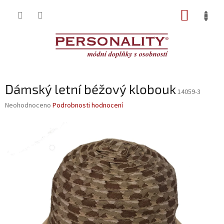
Přejít
NÁKUP
na
obsah
KOŠÍK
Dámský letní béžový klobouk
14059-3
Průměrné
Neohodnoceno
Podrobnosti hodnocení
hodnocení
produktu
je
0,0
z
5
hvězdiček.