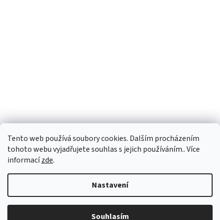
Tento web používá soubory cookies. Dalším procházením
Sledovat na Instagramu
tohoto webu vyjadřujete souhlas s jejich používáním.. Více
informací
zde
.
Vytvořil Shoptet
Nastavení
Copyright 2026
Personality e-shop
. Všechna práva vyhrazena.
Souhlasím
Upravit nastavení cookies