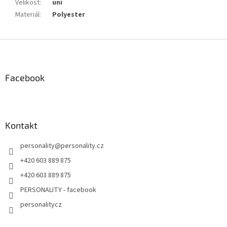
Velikost
:
uni
Materiál
:
Polyester
Z
á
p
a
Facebook
t
í
Kontakt
personality
@
personality.cz
+420 603 889 875
+420 603 889 875
PERSONALITY - facebook
personalitycz