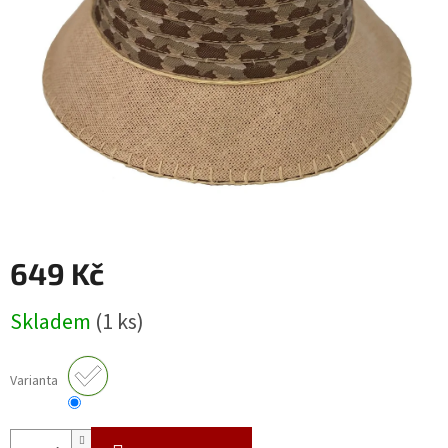
649 Kč
Měrná
Skladem
(1 ks)
cena:
Varianta