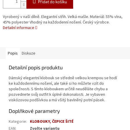
Přidat do košíku
Vyrobený v naší dílně. Elegantní střih. Velká mašle. Materiál: 55% vlna,
45% polyester Vhodný na každodenní nošení. Český výrobce.
Detailní informace
Popis
Diskuze
Detailní popis produktu
Dámský elegantní klobouk se středně velkou krempou se hodí
ke každodennímu nošení, ale také si ho můžete vzít do
společnosti. S tímto kloboukem určitě neuděláte chybu a
pozvednete svůj outfit k úplné dokonalosti. Je vybaven
viskózovou podšívkou a má všitý bavlněný potní pásek.
Doplňkové parametry
Kategorie
:
KLOBOUKY, ČEPICE ŠITÉ
EAN
:
Zvolte variantu