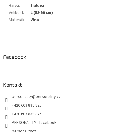
Barva
:
fialová
Velikost
:
L (58-59 cm)
Materiál
:
Vlna
Z
á
p
a
Facebook
t
í
Kontakt
personality
@
personality.cz
+420 603 889 875
+420 603 889 875
PERSONALITY - facebook
personalitycz