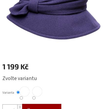
1 199 Kč
Měrná
Zvolte variantu
cena:
Varianta