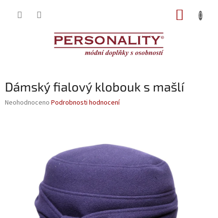
Přejít
NÁKUP
na
obsah
KOŠÍK
Dámský fialový klobouk s mašlí
Průměrné
Neohodnoceno
Podrobnosti hodnocení
hodnocení
produktu
je
0,0
z
5
hvězdiček.