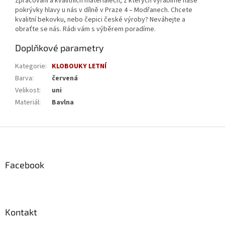
zpracování a kvalitních materiálech, z kterých vyrábíme naše
pokrývky hlavy u nás v dílně v Praze 4 – Modřanech. Chcete
kvalitní bekovku, nebo čepici české výroby? Neváhejte a
obraťte se nás. Rádi vám s výběrem poradíme.
Doplňkové parametry
Kategorie
:
KLOBOUKY LETNÍ
Barva
:
červená
Velikost
:
uni
Materiál
:
Bavlna
Z
á
p
a
Facebook
t
í
Kontakt