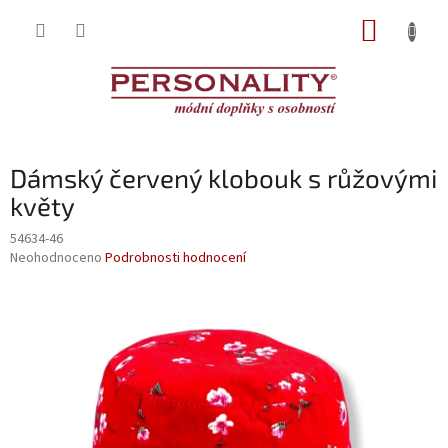
Přejít
NÁKUP
na
obsah
KOŠÍK
Dámský červený klobouk s růžovými
květy
54634-46
Průměrné
Neohodnoceno
Podrobnosti hodnocení
hodnocení
produktu
je
0,0
z
5
hvězdiček.