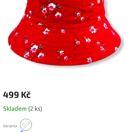
499 Kč
Měrná
Skladem
(2 ks)
cena:
Varianta