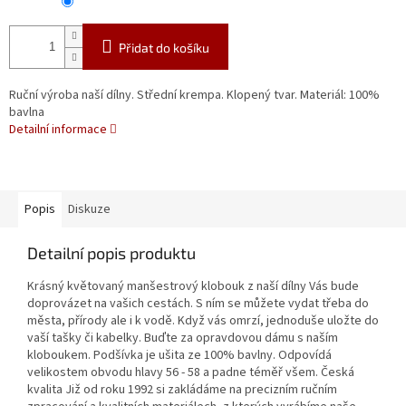
Přidat do košíku
Ruční výroba naší dílny. Střední krempa. Klopený tvar. Materiál: 100%
bavlna
Detailní informace
Popis
Diskuze
Detailní popis produktu
Krásný květovaný manšestrový klobouk z naší dílny Vás bude
doprovázet na vašich cestách. S ním se můžete vydat třeba do
města, přírody ale i k vodě. Když vás omrzí, jednoduše uložte do
vaší tašky či kabelky. Buďte za opravdovou dámu s naším
kloboukem. Podšívka je ušita ze 100% bavlny. Odpovídá
velikostem obvodu hlavy 56 - 58 a padne téměř všem. Česká
kvalita Již od roku 1992 si zakládáme na precizním ručním