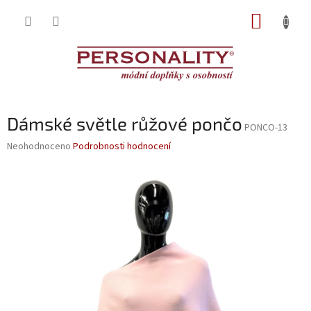
Přejít
NÁKUP
na
obsah
KOŠÍK
Dámské světle růžové pončo
PONCO-13
Průměrné
Neohodnoceno
Podrobnosti hodnocení
hodnocení
produktu
je
0,0
z
5
hvězdiček.