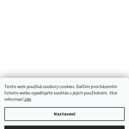
Tento web používá soubory cookies. Dalším procházením
Sledovat na Instagramu
tohoto webu vyjadřujete souhlas s jejich používáním.. Více
informací
zde
.
Vytvořil Shoptet
Nastavení
Copyright 2026
Personality e-shop
. Všechna práva vyhrazena.