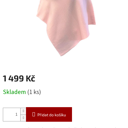
1 499 Kč
Měrná
Skladem
(1 ks)
cena:
Přidat do košíku