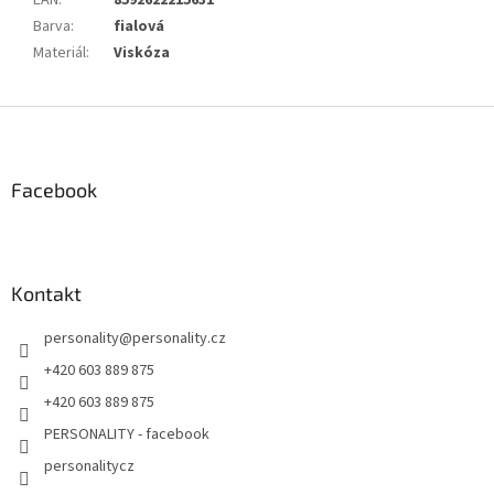
EAN
:
8592622215631
Barva
:
fialová
Materiál
:
Viskóza
Z
á
p
a
Facebook
t
í
Kontakt
personality
@
personality.cz
+420 603 889 875
+420 603 889 875
PERSONALITY - facebook
personalitycz