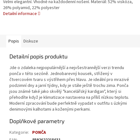
Velmi elegantní. Vhodné na každodenní nošení. Materiál: 52% viskóza,
26% polyamid, 22% polyester
Detailní informace
Popis
Diskuze
Detailní popis produktu
Jde o zdaleka nejpopulárnější a nejvšestrannější verzi trendu
ponča v této sezóně. Jednobarevný kousek, střižený v
čtvercovém tvaru s výstřihem přes hlavu. Je ideální pro mrazivé
podzimní dny a jarní týdny, kdy je stále ještě trochu zima. Ponča
jsou známé také jako skvělý "kancelářský kardigan", který si
přehodíte když je klimatizace nastavena na příliš nízkou teplotu.
Moderní zpracování bude perfektně vypadat v outfitu s úzkými
denimovými kalhotami a koženými perkami.
Doplňkové parametry
Kategorie
:
PONČA