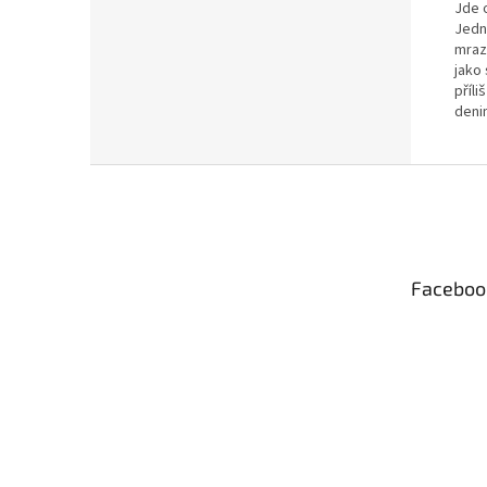
Jde 
Jedn
mrazi
jako 
příl
deni
Z
á
p
a
t
Faceboo
í