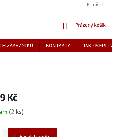
TBA
OBCHODNÍ PODMÍNKY
PODMÍNKY OCHRANY OSOBNÍCH ÚDAJŮ
Přihlášení
NÁKUPNÍ
Prázdný košík
KOŠÍK
CH ZÁKAZNÍKŮ
KONTAKTY
JAK ZMĚŘIT VELIKOST
9 Kč
dem
(2 ks)
Přidat do košíku