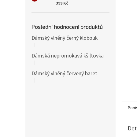
n
399 Kč
e
l
Poslední hodnocení produktů
Dámský vlněný černý klobouk
|
Hodnocení produktu je 5 z 5 hvězdiček.
Dámská nepromokavá kšiltovka
|
Hodnocení produktu je 5 z 5 hvězdiček.
Dámský vlněný červený baret
|
Hodnocení produktu je 5 z 5 hvězdiček.
Popi
Det