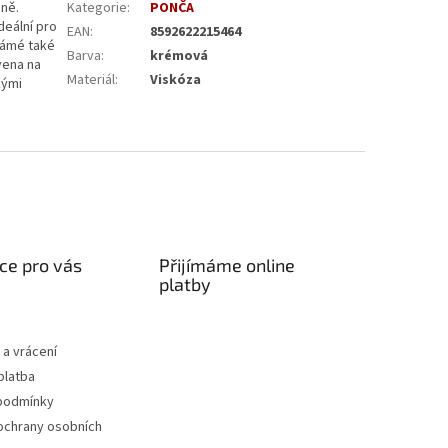
óně.
Kategorie
:
PONČA
deální pro
EAN
:
8592622215464
známé také
Barva
:
krémová
vena na
Materiál
:
Viskóza
kými
ce pro vás
Přijímáme online
platby
a vrácení
platba
podmínky
ochrany osobních