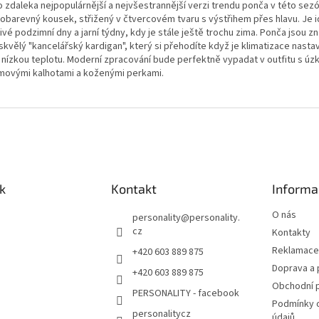
o zdaleka nejpopulárnější a nejvšestrannější verzi trendu ponča v této sez
obarevný kousek, střižený v čtvercovém tvaru s výstřihem přes hlavu. Je i
vé podzimní dny a jarní týdny, kdy je stále ještě trochu zima. Ponča jsou 
skvělý "kancelářský kardigan", který si přehodíte když je klimatizace nasta
iš nízkou teplotu. Moderní zpracování bude perfektně vypadat v outfitu s úz
movými kalhotami a koženými perkami.
k
Kontakt
Informa
O nás
personality
@
personality.
cz
Kontakty
Reklamace 
+420 603 889 875
Doprava a 
+420 603 889 875
Obchodní 
PERSONALITY - facebook
Podmínky 
personalitycz
údajů