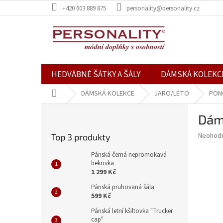
Přejít
+420 603 889 875
personality@personality.cz
na
obsah
HEDVÁBNÉ ŠÁTKY A ŠÁLY
DÁMSKÁ KOLEKC
Domů
DÁMSKÁ KOLEKCE
JARO/LÉTO
PON
P
Dám
o
s
Průměr
Neohod
Top 3 produkty
t
hodnoce
r
produkt
Pánská černá nepromokavá
a
bekovka
je
1 299 Kč
0,0
n
z
n
Pánská pruhovaná šála
5
í
599 Kč
hvězdič
p
Pánská letní kšiltovka "Trucker
a
cap"