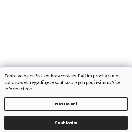
Tento web používá soubory cookies. Dalším procházením
Sledovat na Instagramu
tohoto webu vyjadřujete souhlas s jejich používáním.. Více
informací
zde
.
Vytvořil Shoptet
Nastavení
Copyright 2026
Personality e-shop
. Všechna práva vyhrazena.
Souhlasím
Upravit nastavení cookies