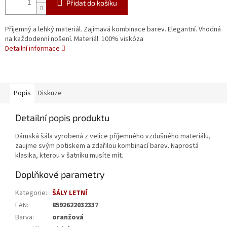
Přidat do košíku
Příjemný a lehký materiál. Zajímavá kombinace barev. Elegantní. Vhodná
na každodenní nošení. Materiál: 100% viskóza
Detailní informace
Popis
Diskuze
Detailní popis produktu
Dámská šála vyrobená z velice příjemného vzdušného materiálu,
zaujme svým potiskem a zdařilou kombinací barev. Naprostá
klasika, kterou v šatníku musíte mít.
Doplňkové parametry
Kategorie
:
ŠÁLY LETNÍ
EAN
:
8592622032337
Barva
:
oranžová