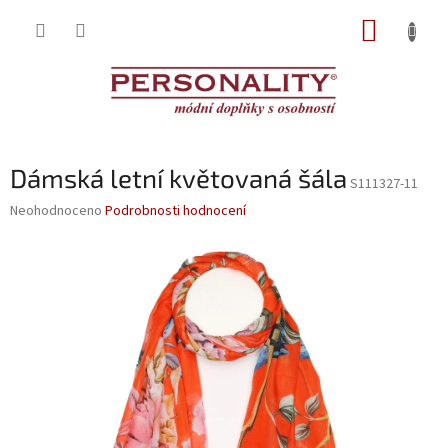
Přejít
NÁKUP
na
obsah
KOŠÍK
Dámská letní květovaná šála
S111327-11
Průměrné
Neohodnoceno
Podrobnosti hodnocení
hodnocení
produktu
je
0,0
z
5
hvězdiček.