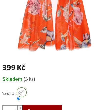
399 Kč
Měrná
Skladem
(5 ks)
cena:
Varianta