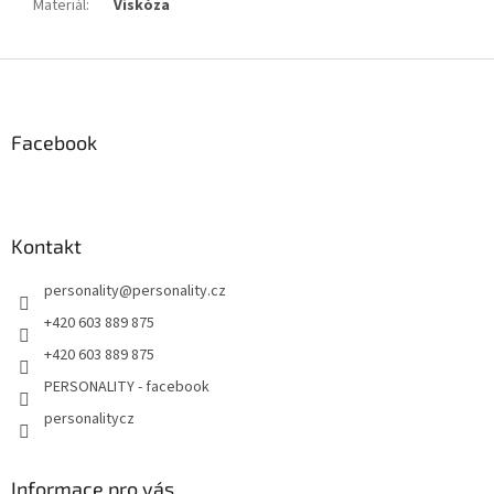
Materiál
:
Viskóza
Z
á
p
a
Facebook
t
í
Kontakt
personality
@
personality.cz
+420 603 889 875
+420 603 889 875
PERSONALITY - facebook
personalitycz
Informace pro vás